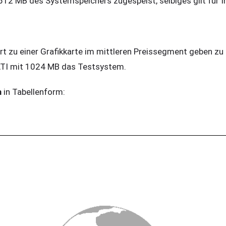
12 MB des Systemspeichers zugespeist, selbiges gilt für In
t zu einer Grafikkarte im mittleren Preissegment geben zu 
TI mit 1024 MB das Testsystem.
m
in Tabellenform: