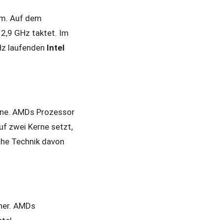
em. Auf dem
2,9 GHz taktet. Im
Hz laufenden
Intel
rne. AMDs Prozessor
uf zwei Kerne setzt,
che Technik davon
cher. AMDs