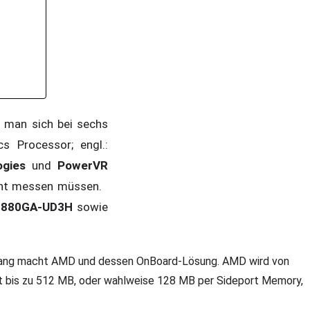
 man sich bei sechs
s Processor; engl.:
ogies
und
PowerVR
richt messen müssen.
e 880GA-UD3H
sowie
nfang macht AMD und dessen OnBoard-Lösung. AMD wird von
t bis zu 512 MB, oder wahlweise 128 MB per Sideport Memory,