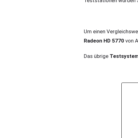
Teststationen wurden 5
Um einen Vergleichswer
Radeon HD 5770
von A
Das übrige
Testsyste