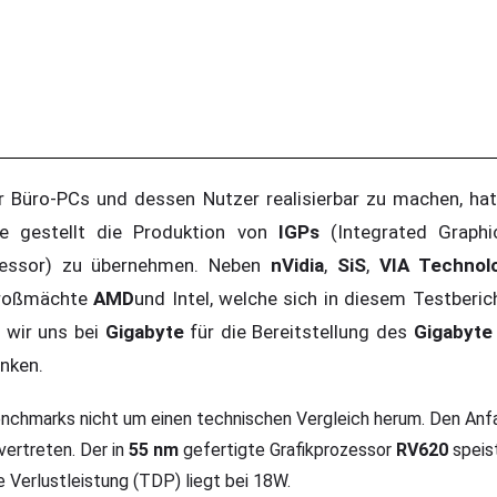
 Büro-PCs und dessen Nutzer realisierbar zu machen, hat
be gestellt die Produktion von
IGPs
(Integrated Graphic
rozessor) zu übernehmen. Neben
nVidia
,
SiS
,
VIA Technol
 Großmächte
AMD
und Intel, welche sich in diesem Testbe
n wir uns bei
Gigabyte
für die Bereitstellung des
Gigabyt
nken.
nchmarks nicht um einen technischen Vergleich herum. Den A
vertreten. Der in
55 nm
gefertigte Grafikprozessor
RV620
speis
e Verlustleistung (TDP) liegt bei 18W.