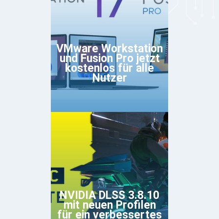
VMware Workstation
und Fusion Pro jetzt
kostenlos für alle
Nutzer
NVIDIA DLSS 3.8.10
mit neuen Profilen
für ein verbessertes