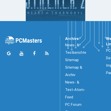
Archive:
We
Li
News- &
PC
Testberichte
Da
Sitemap
Im
Sitemap &
Pa
Archiv
News- &
Test-Atom-
Feed
PC Forum