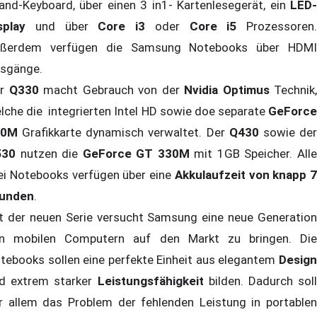
land-Keyboard, über einen 3 in1- Kartenlesegerät, ein
LED-
splay
und über
Core i3
oder
Core i5
Prozessoren.
ßerdem verfügen die Samsung Notebooks über HDMI
sgänge.
er
Q330
macht Gebrauch von der
Nvidia Optimus
Technik,
lche die integrierten Intel HD sowie doe separate
GeForce
10M
Grafikkarte dynamisch verwaltet. Der
Q430
sowie de
530
nutzen die
GeForce GT 330M
mit 1GB Speicher. All
ei Notebooks verfügen über eine
Akkulaufzeit von knapp 7
unden
.
t der neuen Serie versucht Samsung eine neue Generation
n mobilen Computern auf den Markt zu bringen. Die
tebooks sollen eine perfekte Einheit aus elegantem
Design
d extrem starker
Leistungsfähigkeit
bilden. Dadurch sol
r allem das Problem der fehlenden Leistung in portablen