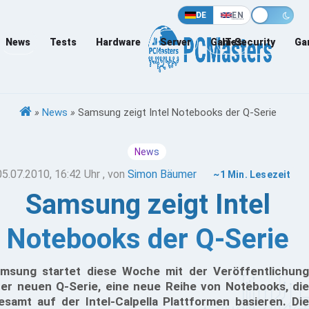
DE
EN
News
Tests
Hardware
Server
Games
IT-Security
Ga
»
News
»
Samsung zeigt Intel Notebooks der Q-Serie
News
05.07.2010, 16:42 Uhr
, von
Simon Bäumer
~1 Min. Lesezeit
Samsung zeigt Intel
Notebooks der Q-Serie
msung startet diese Woche mit der Veröffentlichung
rer neuen Q-Serie, eine neue Reihe von Notebooks, die
lesamt auf der Intel-Calpella Plattformen basieren. Die