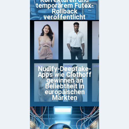
temporärem Futex-
Rollback
veröffentlicht
Nudify-Deepfake-
Apps wie Clothoff
gewinnen an
Beliebtheit in
europäischen
Märkten