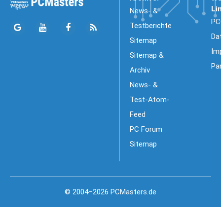
Li
News- &
PC
Testberichte
Da
Sitemap
Im
Sitemap &
Pa
Archiv
News- &
Test-Atom-
Feed
PC Forum
Sitemap
© 2004–2026 PCMasters.de