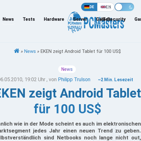
DE
EN
News
Tests
Hardware
Server
Games
IT-Security
Ga
»
News
»
EKEN zeigt Android Tablet für 100 US$
News
06.05.2010, 19:02 Uhr
, von
Philipp Trulson
~2 Min. Lesezeit
KEN zeigt Android Tablet
für 100 US$
nlich wie in der Mode scheint es auch im elektronischen
rktsegment jedes Jahr einen neuen Trend zu geben.
lbstverständlich sind Netbooks noch lange nicht out,