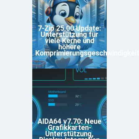
7-Zip 25.00 Update:
Unterstützung für
viele Kerne und
höhere
Komprimierungsgeschwindigkei
AIDA64 v7.70: Neue
Grafikkarten-
Unterstützung,