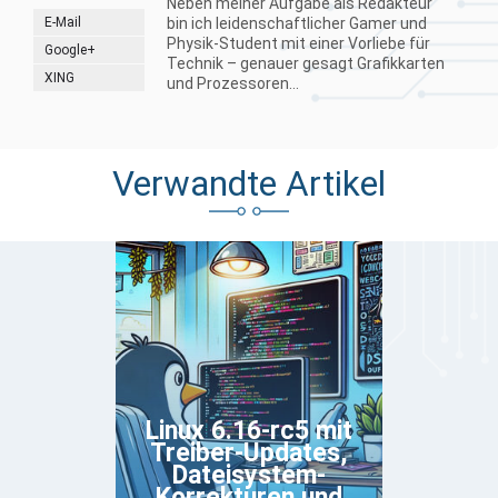
Neben meiner Aufgabe als Redakteur
E-Mail
bin ich leidenschaftlicher Gamer und
Physik-Student mit einer Vorliebe für
Google+
Technik – genauer gesagt Grafikkarten
XING
und Prozessoren...
Verwandte Artikel
Linux 6.16-rc5 mit
Treiber-Updates,
Dateisystem-
Korrekturen und