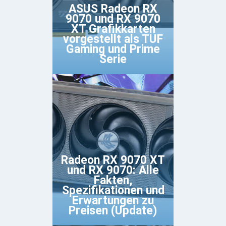
ASUS Radeon RX
9070 und RX 9070
XT Grafikkarten
vorgestellt als TUF
Gaming und Prime
Serie
Radeon RX 9070 XT
und RX 9070: Alle
Fakten,
Spezifikationen und
Erwartungen zu
Preisen (Update)