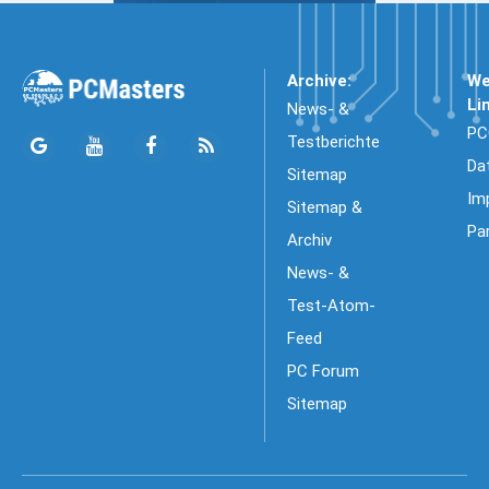
Archive:
We
Li
News- &
PC
Testberichte
Da
Sitemap
Im
Sitemap &
Pa
Archiv
News- &
Test-Atom-
Feed
PC Forum
Sitemap