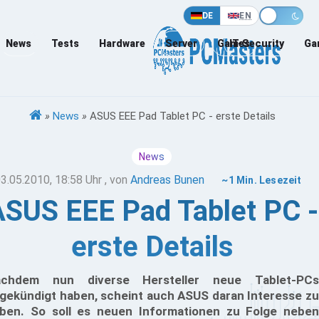
DE
EN
News
Tests
Hardware
Server
Games
IT-Security
Ga
»
News
»
ASUS EEE Pad Tablet PC - erste Details
News
3.05.2010, 18:58 Uhr
, von
Andreas Bunen
~1 Min. Lesezeit
ASUS EEE Pad Tablet PC -
erste Details
achdem nun diverse Hersteller neue Tablet-PCs
gekündigt haben, scheint auch ASUS daran Interesse zu
ben. So soll es neuen Informationen zu Folge neben