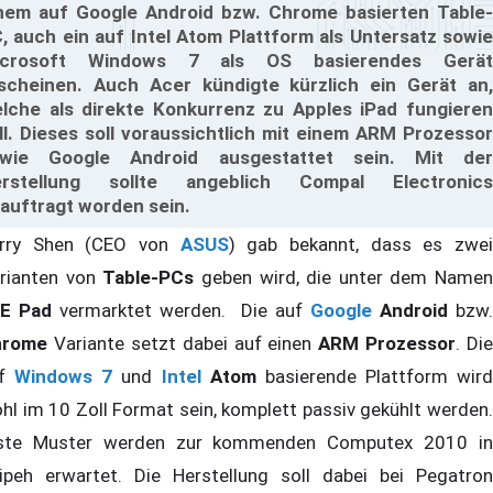
nem auf Google Android bzw. Chrome basierten Table-
, auch ein auf Intel Atom Plattform als Untersatz sowie
icrosoft Windows 7 als OS basierendes Gerät
scheinen. Auch Acer kündigte kürzlich ein Gerät an,
lche als direkte Konkurrenz zu Apples iPad fungieren
ll. Dieses soll voraussichtlich mit einem ARM Prozessor
wie Google Android ausgestattet sein. Mit der
rstellung sollte angeblich Compal Electronics
auftragt worden sein.
rry Shen (CEO von
ASUS
) gab bekannt, dass es zwe
rianten von
Table-PCs
geben wird, die unter dem Namen
E Pad
vermarktet werden. Die auf
Google
Android
bzw.
hrome
Variante setzt dabei auf einen
ARM Prozessor
. Die
uf
Windows 7
und
Intel
Atom
basierende Plattform wird
hl im 10 Zoll Format sein, komplett passiv gekühlt werden.
ste Muster werden zur kommenden Computex 2010 in
ipeh erwartet. Die Herstellung soll dabei bei Pegatron