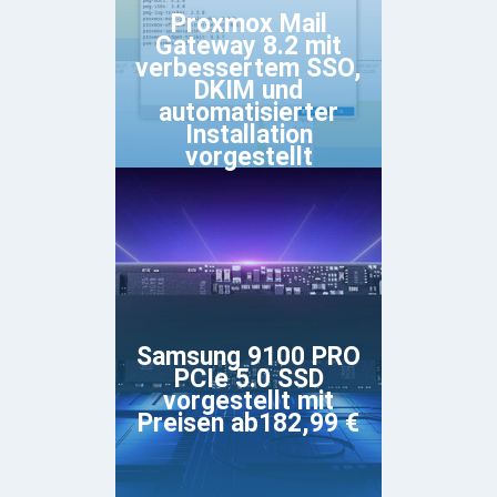
Proxmox Mail
Gateway 8.2 mit
verbessertem SSO,
DKIM und
automatisierter
Installation
vorgestellt
Samsung 9100 PRO
PCIe 5.0 SSD
vorgestellt mit
Preisen ab182,99 €