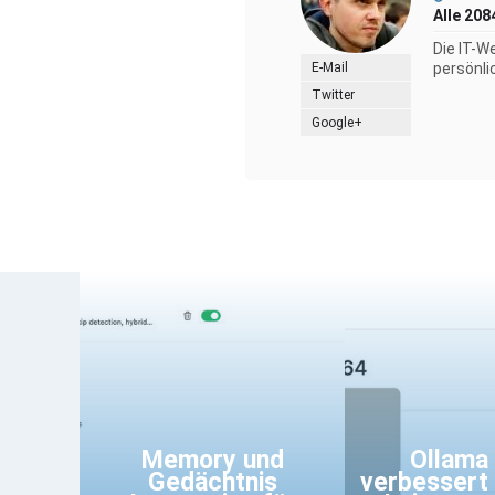
Alle 208
Die IT-W
E-Mail
persönli
Twitter
Google+
Memory und
Ollama
Gedächtnis
verbessert