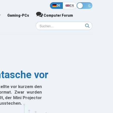
DE
EN
y
Gaming-PCs
Computer Forum
ntasche vor
tellte vor kurzem den
format. Zwar wurden
, der Mini Projector
ausstechen.