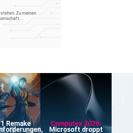
verstehen. Zu meinen
enschaft....
 1 Remake
Computex 2026:
nforderungen,
Microsoft droppt