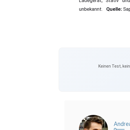
Ladegerät, Stativ un
unbekannt.
Quelle:
Sap
Keinen Test, kei
Andre