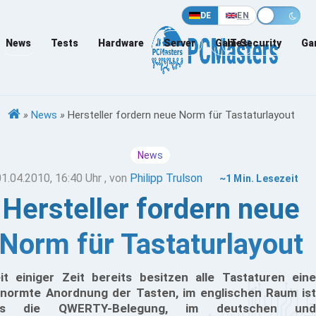
DE
EN
News
Tests
Hardware
Server
Games
IT-Security
Ga
»
News
»
Hersteller fordern neue Norm für Tastaturlayout
News
01.04.2010, 16:40 Uhr
, von
Philipp Trulson
~1 Min. Lesezeit
Hersteller fordern neue
Norm für Tastaturlayout
it einiger Zeit bereits besitzen alle Tastaturen eine
normte Anordnung der Tasten, im englischen Raum ist
as die QWERTY-Belegung, im deutschen und