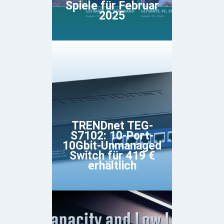
Spiele für Februar
2025
TRENDnet TEG-
S7102: 10-Port-
10Gbit-Unmanaged
Switch für 419 €
erhältlich