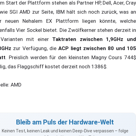
m Start der Plattform stehen als Partner HP, Dell, Acer, Cray
wie SGI AMD zur Seite, IBM hält sich noch zurück, was an
r neuen Nehalem EX Plattform liegen könnte, welche
enfalls Vier Sockel bietet. Die Zwölfkerner stehen derzeit in
Varianten mit einer
Taktraten zwischen 1,9GHz un
3GHz
zur Verfügung, die
ACP liegt zwischen 80 und 10
tt
. Preislich werden für den kleinsten Magny Cours 744$
llig, das Flaggschiff kostet derzeit noch 1386$.
elle: AMD
Bleib am Puls der Hardware-Welt
Keinen Test, keinen Leak und keinen Deep-Dive verpassen – folge