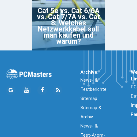
Cat 5e vs. Cat 6/6A
vs. Cat 7/7A vs. Cat
8: Welches
Netzwerkkabel soll
man kaufen und
warum?
Archive:
We
Li
News- &
PC
Testberichte
Da
Sitemap
Im
Sitemap &
Pa
Archiv
News- &
Test-Atom-