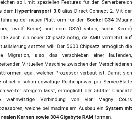
reichen soll, mit speziellen Features für den Serverbereich
ie dem
Hypertransport 3.0
alias Direct Connect 2. Mit de
nführung der neuen Plattform für den
Sockel G34
(Magny
urs, zwölf Kerne) und dem G32(Lisabon, sechs Kerne)
rde auch ein neuer Chipsatz nötig, da AMD vermehrt auf
rtualisierung setzten will. Der 5600 Chipsatz ermöglich die
ve Migration, also das verschieben einer laufenden,
beitenden Virtuellen Maschine zwischen den Verschiedenen
attformen, egal, welcher Prozessor verbaut ist. Damit sich
e ohnehin schon gewaltige Rechenpower pro Server/Blade
ch weiter steigern lässt, ermöglicht der 5600er Chipsatz
e wahnwitzige Verbindung von vier Magny Cours
ozessoren, welche bei maximalem Ausbau ein
System mi
 realen Kernen sowie 384 Gigabyte RAM
formen.