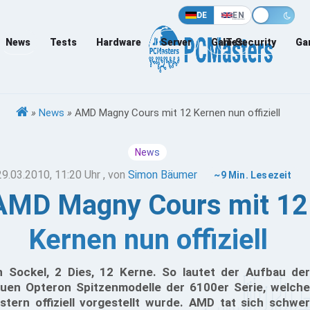
DE
EN
News
Tests
Hardware
Server
Games
IT-Security
Ga
»
News
»
AMD Magny Cours mit 12 Kernen nun offiziell
News
29.03.2010, 11:20 Uhr
, von
Simon Bäumer
~9 Min. Lesezeit
AMD Magny Cours mit 12
Kernen nun offiziell
n Sockel, 2 Dies, 12 Kerne. So lautet der Aufbau der
uen Opteron Spitzenmodelle der 6100er Serie, welche
stern offiziell vorgestellt wurde. AMD tat sich schwer