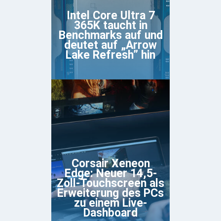
Intel Core Ultra 7
365K taucht in
Benchmarks auf und
deutet auf „Arrow
Lake Refresh” hin
Corsair Xeneon
Edge: Neuer 14,5-
Zoll-Touchscreen als
Erweiterung des PCs
zu einem Live-
Dashboard