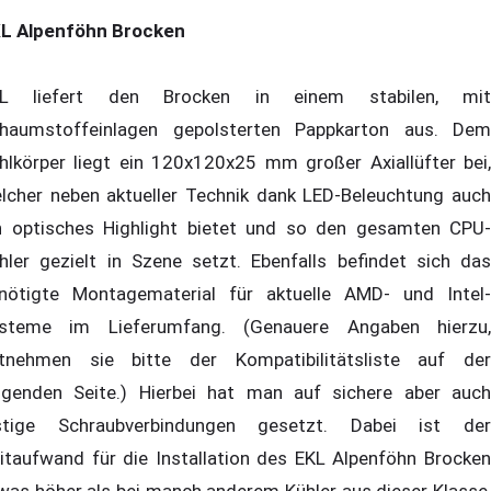
L Alpenföhn Brocken
KL liefert den Brocken in einem stabilen, mit
haumstoffeinlagen gepolsterten Pappkarton aus. Dem
hlkörper liegt ein 120x120x25 mm großer Axiallüfter bei,
lcher neben aktueller Technik dank LED-Beleuchtung auch
n optisches Highlight bietet und so den gesamten CPU-
hler gezielt in Szene setzt. Ebenfalls befindet sich das
nötigte Montagematerial für aktuelle AMD- und Intel-
steme im Lieferumfang. (Genauere Angaben hierzu,
tnehmen sie bitte der Kompatibilitätsliste auf der
lgenden Seite.) Hierbei hat man auf sichere aber auch
stige Schraubverbindungen gesetzt. Dabei ist der
itaufwand für die Installation des EKL Alpenföhn Brocken
was höher als bei manch anderem Kühler aus dieser Klasse,