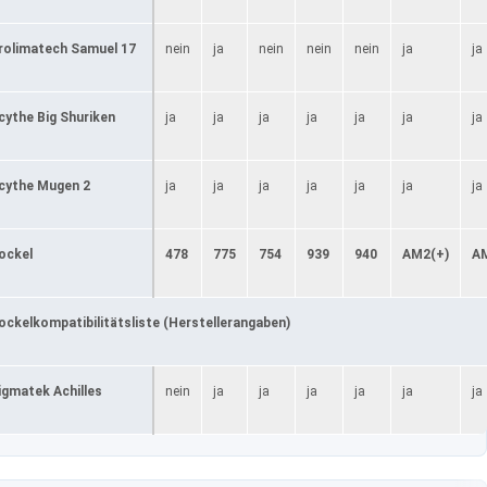
rolimatech Samuel 17
nein
ja
nein
nein
nein
ja
ja
cythe Big Shuriken
ja
ja
ja
ja
ja
ja
ja
cythe Mugen 2
ja
ja
ja
ja
ja
ja
ja
ockel
478
775
754
939
940
AM2(+)
A
ockelkompatibilitätsliste (Herstellerangaben)
igmatek Achilles
nein
ja
ja
ja
ja
ja
ja