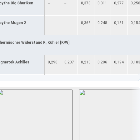
cythe Big Shuriken
--
--
0,378
0,311
0,277
0,25
cythe Mugen 2
--
--
0,363
0,248
0,181
0,15
hermischer Widerstand R_Kühler [K/W]
igmatek Achilles
0,290
0,237
0,213
0,206
0,194
0,18