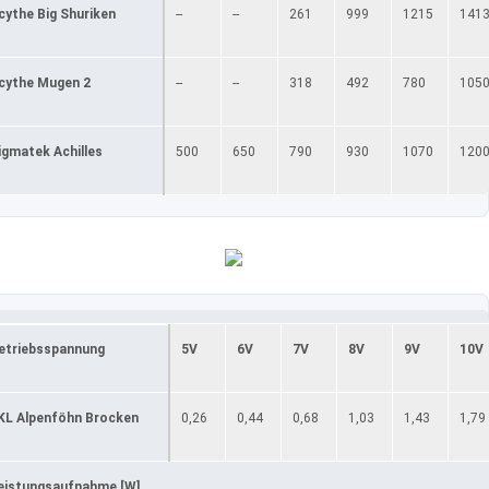
cythe Big Shuriken
--
--
261
999
1215
141
cythe Mugen 2
--
--
318
492
780
105
igmatek Achilles
500
650
790
930
1070
120
etriebsspannung
5V
6V
7V
8V
9V
10V
KL Alpenföhn Brocken
0,26
0,44
0,68
1,03
1,43
1,79
eistungsaufnahme [W]