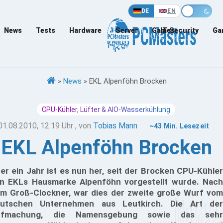
DE
EN
News
Tests
Hardware
Server
Games
IT-Security
Ga
»
News
»
EKL Alpenföhn Brocken
CPU-Kühler, Lüfter & AIO-Wasserkühlung
01.08.2010, 12:19 Uhr
, von
Tobias Mann
~43 Min. Lesezeit
EKL Alpenföhn Brocken
er ein Jahr ist es nun her, seit der Brocken CPU-Kühler
n EKLs Hausmarke Alpenföhn vorgestellt wurde. Nach
m Groß-Clockner, war dies der zweite große Wurf vom
utschen Unternehmen aus Leutkirch. Die Art der
ufmachung, die Namensgebung sowie das sehr