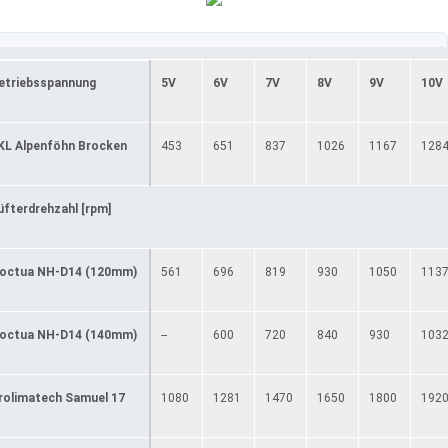
etriebsspannung
5V
6V
7V
8V
9V
10V
KL Alpenföhn Brocken
453
651
837
1026
1167
128
üfterdrehzahl [rpm]
octua NH-D14 (120mm)
561
696
819
930
1050
113
octua NH-D14 (140mm)
--
600
720
840
930
103
rolimatech Samuel 17
1080
1281
1470
1650
1800
192