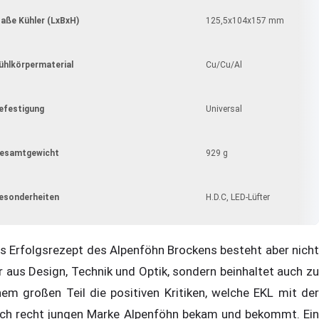
aße Kühler (LxBxH)
125,5x104x157 mm
ühlkörpermaterial
Cu/Cu/Al
efestigung
Universal
esamtgewicht
929 g
esonderheiten
H.D.C, LED-Lüfter
s Erfolgsrezept des Alpenföhn Brockens besteht aber nicht
r aus Design, Technik und Optik, sondern beinhaltet auch zu
nem großen Teil die positiven Kritiken, welche EKL mit der
ch recht jungen Marke Alpenföhn bekam und bekommt. Ein