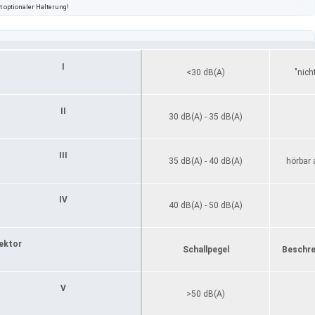
t optionaler Halterung!
I
<30 dB(A)
"nic
II
30 dB(A) - 35 dB(A)
III
35 dB(A) - 40 dB(A)
hörbar 
IV
40 dB(A) - 50 dB(A)
ektor
Schallpegel
Beschre
V
>50 dB(A)