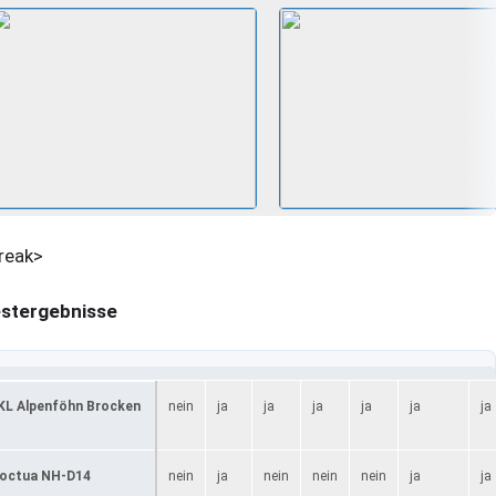
reak>
stergebnisse
KL Alpenföhn Brocken
nein
ja
ja
ja
ja
ja
ja
octua NH-D14
nein
ja
nein
nein
nein
ja
ja