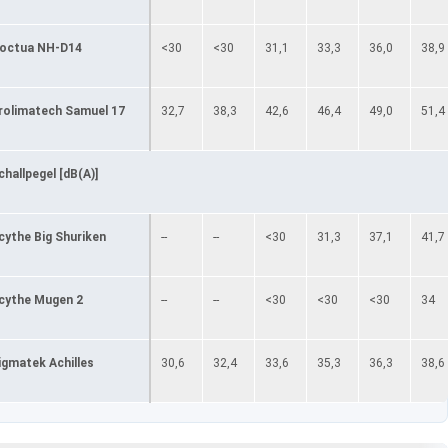
octua NH-D14
<30
<30
31,1
33,3
36,0
38,9
rolimatech Samuel 17
32,7
38,3
42,6
46,4
49,0
51,4
challpegel [dB(A)]
cythe Big Shuriken
--
--
<30
31,3
37,1
41,7
cythe Mugen 2
--
--
<30
<30
<30
34
igmatek Achilles
30,6
32,4
33,6
35,3
36,3
38,6