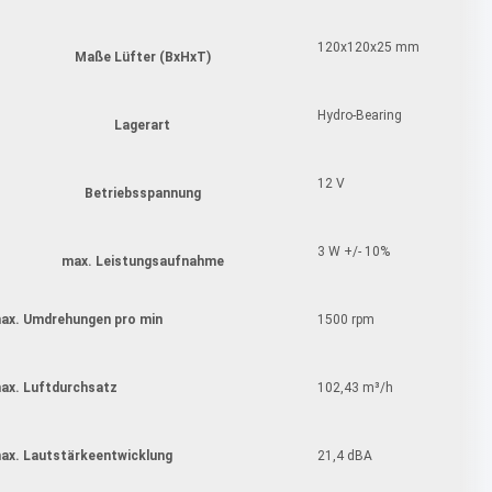
120x120x25 mm
Maße Lüfter (BxHxT)
Hydro-Bearing
Lagerart
12 V
Betriebsspannung
3 W +/- 10%
max. Leistungsaufnahme
ax. Umdrehungen pro min
1500 rpm
ax. Luftdurchsatz
102,43 m³/h
ax. Lautstärkeentwicklung
21,4 dBA