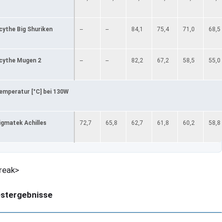
cythe Big Shuriken
--
--
84,1
75,4
71,0
68,5
cythe Mugen 2
--
--
82,2
67,2
58,5
55,0
emperatur [°C] bei 130W
igmatek Achilles
72,7
65,8
62,7
61,8
60,2
58,8
reak>
stergebnisse