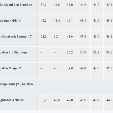
KL Alpenföhn Brocken
54,7
48,6
46,0
44,9
44,2
43,6
octua NH-D14
45,2
43,4
42,1
41,4
41,0
40,6
rolimatech Samuel 17
52,3
50,1
48,6
47,8
47,0
46,5
cythe Big Shuriken
--
--
60,2
54,9
52,2
50,6
cythe Mugen 2
--
--
59,0
49,8
44,5
42,3
emperatur [°C] bei 80W
igmatek Achilles
53,2
49,0
47,0
46,5
45,5
44,6