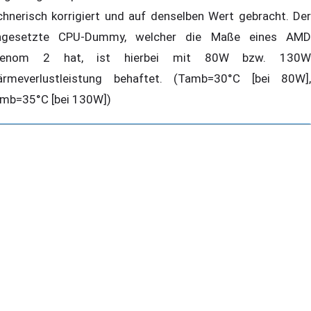
chnerisch korrigiert und auf denselben Wert gebracht. Der
ngesetzte CPU-Dummy, welcher die Maße eines AMD
henom 2 hat, ist hierbei mit 80W bzw. 130W
rmeverlustleistung behaftet. (Tamb=30°C [bei 80W],
mb=35°C [bei 130W])