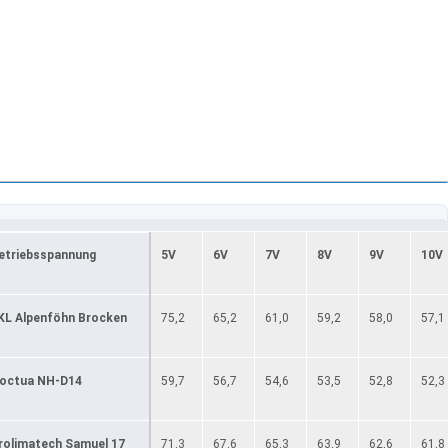
etriebsspannung
5V
6V
7V
8V
9V
10V
KL Alpenföhn Brocken
75,2
65,2
61,0
59,2
58,0
57,1
octua NH-D14
59,7
56,7
54,6
53,5
52,8
52,3
rolimatech Samuel 17
71,3
67,6
65,3
63,9
62,6
61,8