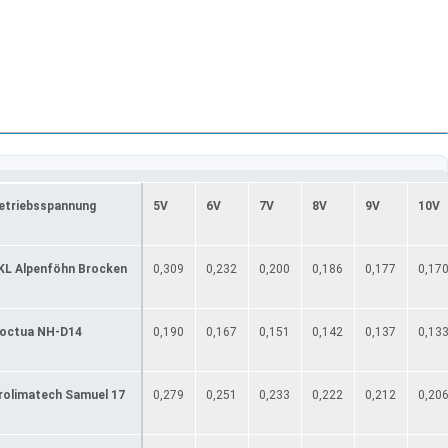
etriebsspannung
5V
6V
7V
8V
9V
10V
KL Alpenföhn Brocken
0,309
0,232
0,200
0,186
0,177
0,17
octua NH-D14
0,190
0,167
0,151
0,142
0,137
0,13
rolimatech Samuel 17
0,279
0,251
0,233
0,222
0,212
0,20