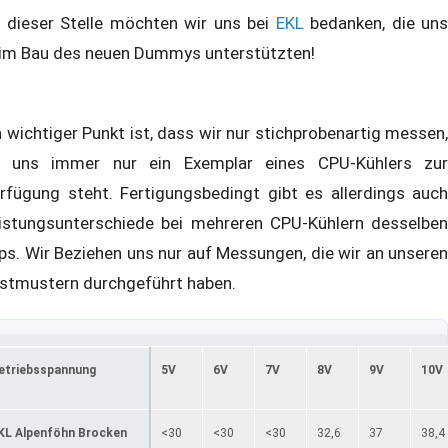
 dieser Stelle möchten wir uns bei
EKL
bedanken, die uns
im Bau des neuen Dummys unterstützten!
n wichtiger Punkt ist, dass wir nur stichprobenartig messen,
 uns immer nur ein Exemplar eines CPU-Kühlers zur
rfügung steht. Fertigungsbedingt gibt es allerdings auch
istungsunterschiede bei mehreren CPU-Kühlern desselben
ps. Wir Beziehen uns nur auf Messungen, die wir an unseren
stmustern durchgeführt haben.
etriebsspannung
5V
6V
7V
8V
9V
10V
KL Alpenföhn Brocken
<30
<30
<30
32,6
37
38,4