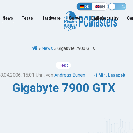
DE
EN
News
Tests
Hardware
Server
Games
IT-Security
Ga
»
News
»
Gigabyte 7900 GTX
Test
8.04.2006, 15:01 Uhr
, von
Andreas Bunen
~1 Min. Lesezeit
Gigabyte 7900 GTX