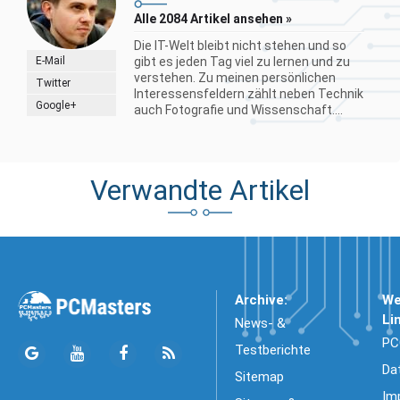
Alle 2084 Artikel ansehen »
Die IT-Welt bleibt nicht stehen und so
E-Mail
gibt es jeden Tag viel zu lernen und zu
verstehen. Zu meinen persönlichen
Twitter
Interessensfeldern zählt neben Technik
Google+
auch Fotografie und Wissenschaft....
Verwandte Artikel
Archive:
We
Li
News- &
PC
Testberichte
Da
Sitemap
Im