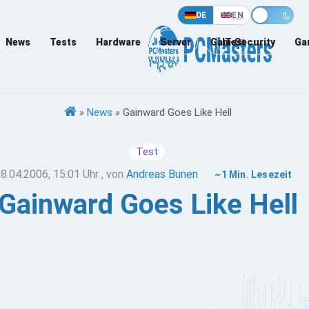
DE
EN
News
Tests
Hardware
Server
Games
IT-Security
Ga
»
News
»
Gainward Goes Like Hell
Test
8.04.2006, 15:01 Uhr
, von
Andreas Bunen
~1 Min. Lesezeit
Gainward Goes Like Hell