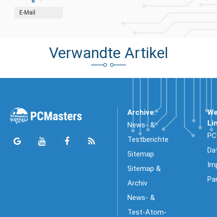
E-Mail
Verwandte Artikel
Archive:
We
Li
News- &
PC
Testberichte
Da
Sitemap
Im
Sitemap &
Pa
Archiv
News- &
Test-Atom-