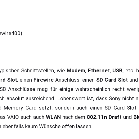
rewire400)
pischen Schnittstellen, wie
Modem
,
Ethernet
,
USB
, etc.
rd Slot
, einen
Firewire
Anschluss, einen
SD Card Slot
und
USB Anschlüsse mag für einige wahrscheinlich recht wenig
och absolut ausreichend. Lobenswert ist, dass Sony nicht n
rd Memory Card setzt, sondern auch einen SD Card Slot
 das VAIO auch auch
WLAN
nach dem
802.11n Draft
und
Bl
ch ebenfalls kaum Wünsche offen lassen.