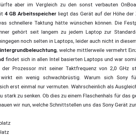
 dürfte aber im Vergleich zu den sonst verbauten OnBoa
it
4 GB Arbeitsspeicher
liegt das Gerät auf der Höhe der
twas schnellere Taktung hätte wünschen können. Die Fest
nner gehört seit langem zu jedem Laptop zur Standard
ingegen noch selten in Laptops, leider auch nicht in diesem 
intergrundbeleuchtung
, welche mittlerweile vermehrt Ei
nd
findet sich in allen Intel basierten Laptops und war som
ch der Prozessor mit seiner Taktfrequenz von 2,0 GHz s
 wirkt ein wenig schwachbrüstig. Warum sich Sony fü
 sich erst einmal nur vermuten. Wahrscheinlich als Ausglei
 zu stark zu senken. Ob dies zu einem Flaschenhals für das
auen wir nun, welche Schnittstellen uns das Sony Gerät zur
platz
latz