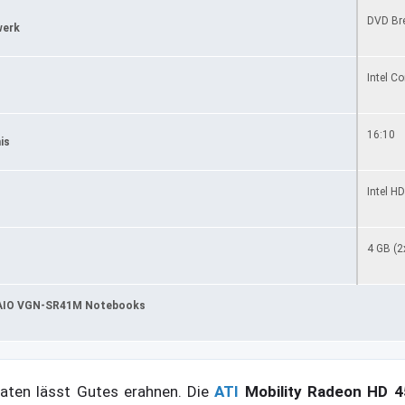
DVD Bre
werk
Intel C
16:10
is
Intel H
4 GB (
VAIO VGN-SR41M Notebooks
aten lässt Gutes erahnen. Die
ATI
Mobility Radeon HD 