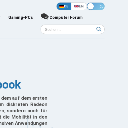
DE
EN
y
Gaming-PCs
Computer Forum
book
 dem auf dem ersten
nem diskreten Radeon
en, sondern auch für
 die Mobilität in den
tensiven Anwendungen