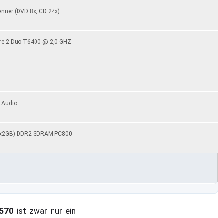
nner (DVD 8x, CD 24x)
ore 2 Duo T6400 @ 2,0 GHZ
D Audio
2x2GB) DDR2 SDRAM PC800
4570
ist zwar nur ein