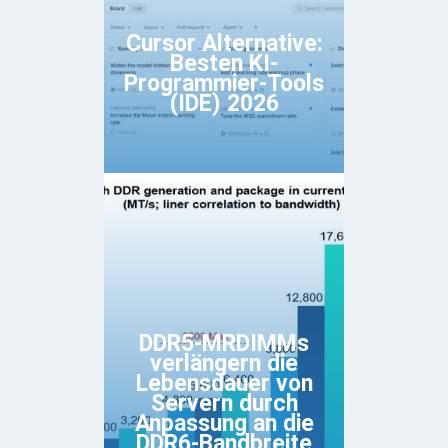
Cursor Alternative:
Besten KI-
Programmier-Tools
(IDE) 2026
DDR5-MRDIMMs
verlängern die
Lebensdauer von
Servern durch
Anpassung an die
DDR6-Bandbreite