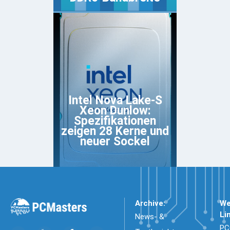
Intel Nova Lake-S
Xeon Dunlow:
Spezifikationen
zeigen 28 Kerne und
neuer Sockel
Archive:
We
Li
News- &
PC