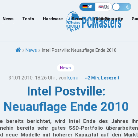
DE
EN
News
Tests
Hardware
Server
Games
IT-Security
Ga
»
News
»
Intel Postville: Neuauflage Ende 2010
News
31.01.2010, 18:26 Uhr
, von
korni
~2 Min. Lesezeit
Intel Postville:
Neuauflage Ende 2010
e bereits berichtet, wird Intel Ende des Jahres ihr
nehin bereits sehr gutes SSD-Portfolio überarbeiten
d neue Modelle mit höherer Kapazität auf den Markt