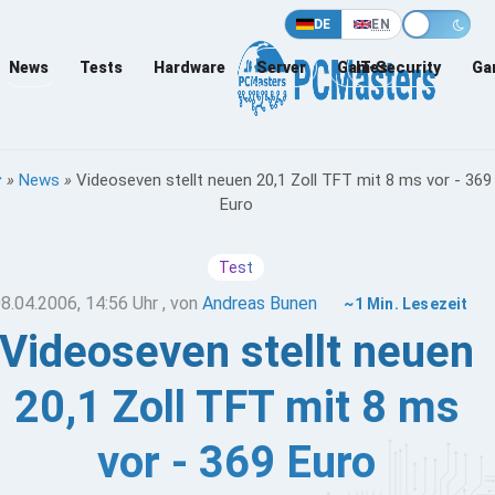
DE
EN
News
Tests
Hardware
Server
Games
IT-Security
Ga
»
News
»
Videoseven stellt neuen 20,1 Zoll TFT mit 8 ms vor - 369
Euro
Test
8.04.2006, 14:56 Uhr
, von
Andreas Bunen
~1 Min. Lesezeit
Videoseven stellt neuen
20,1 Zoll TFT mit 8 ms
vor - 369 Euro