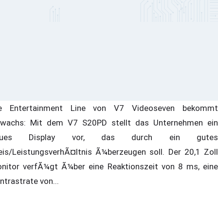
e Entertainment Line von V7 Videoseven bekommt
wachs: Mit dem V7 S20PD stellt das Unternehmen ein
eues Display vor, das durch ein gutes
eis/LeistungsverhÃ¤ltnis Ã¼berzeugen soll. Der 20,1 Zoll
nitor verfÃ¼gt Ã¼ber eine Reaktionszeit von 8 ms, eine
ntrastrate von...