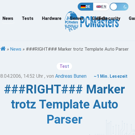
DE
EN
News
Tests
Hardware
Server
Games
IT-Security
Ga
»
News
»
###RIGHT### Marker trotz Template Auto Parser
Test
8.04.2006, 14:52 Uhr
, von
Andreas Bunen
~1 Min. Lesezeit
###RIGHT### Marker
trotz Template Auto
Parser