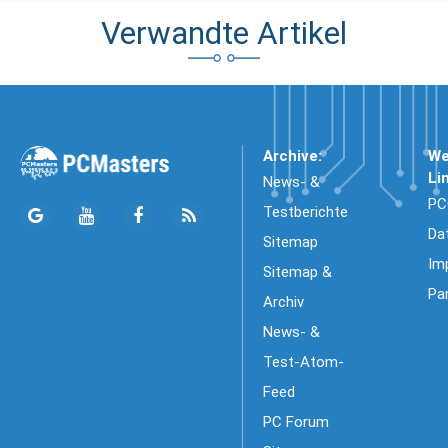
Verwandte Artikel
Archive:
We
Li
News- &
PC
Testberichte
Da
Sitemap
Im
Sitemap &
Pa
Archiv
News- &
Test-Atom-
Feed
PC Forum