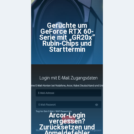
Gerüchte um
GeForce RTX 60-
Serie mit „GR20x”
Rubin-Chips und
Starttermin
Arcor-Login
vergessen?
Zurücksetzen und
Anmeldefehler