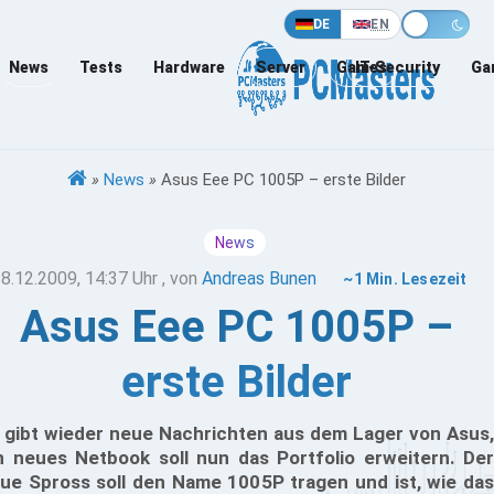
DE
EN
News
Tests
Hardware
Server
Games
IT-Security
Ga
»
News
»
Asus Eee PC 1005P – erste Bilder
News
8.12.2009, 14:37 Uhr
, von
Andreas Bunen
~1 Min. Lesezeit
Asus Eee PC 1005P –
erste Bilder
 gibt wieder neue Nachrichten aus dem Lager von Asus,
n neues Netbook soll nun das Portfolio erweitern. Der
ue Spross soll den Name 1005P tragen und ist, wie das