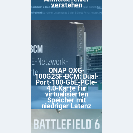
verstehen
QNAP QXG-
100G2SF-BCM: Dual-
Port-100-GbE-PCIe-
4.0-Karte für
virtualisierten
Speicher mit
niedriger Latenz