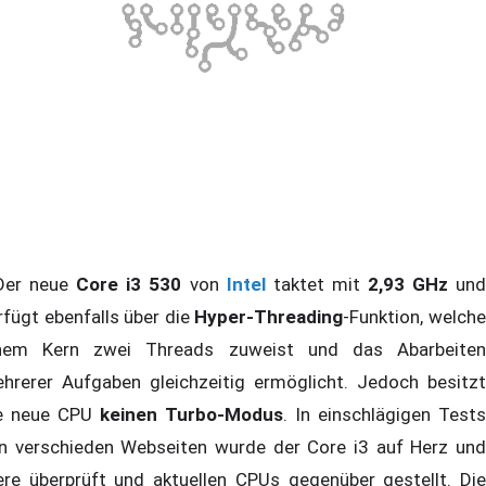
er neue
Core i3 530
von
Intel
taktet mit
2,93 GHz
un
rfügt ebenfalls über die
Hyper-Threading
-Funktion, welch
nem Kern zwei Threads zuweist und das Abarbeiten
hrerer Aufgaben gleichzeitig ermöglicht. Jedoch besitzt
e neue CPU
keinen Turbo-Modus
. In einschlägigen Tests
n verschieden Webseiten wurde der Core i3 auf Herz und
ere überprüft und aktuellen CPUs gegenüber gestellt. Die