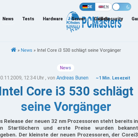
DE
EN
News
Tests
Hardware
Server
Games
IT-Security
Ga
»
News
»
Intel Core i3 530 schlägt seine Vorgänger
News
0.11.2009, 12:34 Uhr
, von
Andreas Bunen
~1 Min. Lesezeit
Intel Core i3 530 schlägt
seine Vorgänger
s Release der neuen 32 nm Prozessoren steht bereits in
n Startlöchern und erste Preise wurden bekannt
geben. Der kleinste der neuen Prozessoren, der Corei3