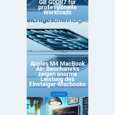
GB GDDR7 für
professionelle
Workloads
Apples M4 MacBook
Air: Benchamrks
zeigen enorme
Leistung des
Einsteiger-Macbooks