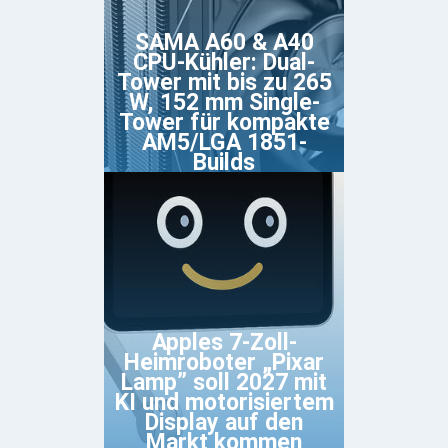
SAMA A60 & A40
CPU-Kühler: Dual-
Tower mit bis zu 265
W, 152 mm Single-
Tower für kompakte
AM5/LGA 1851-
Builds
Apples 7-Zoll-
Heimroboter „Pixar
Lamp” soll 2027 mit
KI und motorisiertem
Display auf den
Markt kommen