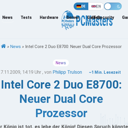
DE
EN
News
Tests
Hardware
Server
Games
IT-Security
Ga
»
News
»
Intel Core 2 Duo E8700: Neuer Dual Core Prozessor
News
27.11.2009, 14:19 Uhr
, von
Philipp Trulson
~1 Min. Lesezeit
Intel Core 2 Duo E8700:
Neuer Dual Core
Prozessor
r König ist tot, es lebe der König! Diesen Spruch könnte