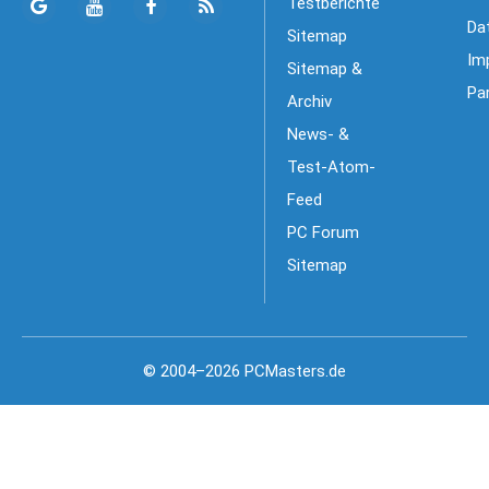
Testberichte
Da
Sitemap
Im
Sitemap &
Pa
Archiv
News- &
Test-Atom-
Feed
PC Forum
Sitemap
© 2004–2026 PCMasters.de