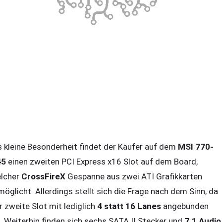
s kleine Besonderheit findet der Käufer auf dem
MSI 770-
45
einen zweiten PCI Express x16 Slot auf dem Board,
lcher
CrossFireX
Gespanne aus zwei ATI Grafikkarten
möglicht. Allerdings stellt sich die Frage nach dem Sinn, da
r zweite Slot mit lediglich
4 statt 16 Lanes
angebunden
t. Weiterhin finden sich sechs SATA II Stecker und
7.1 Audio