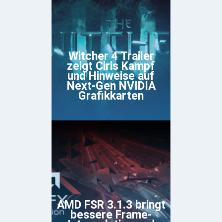
Witcher 4 Trailer
zeigt Ciris Kampf
und Hinweise auf
Next-Gen NVIDIA
Grafikkarten
AMD FSR 3.1.3 bringt
bessere Frame-