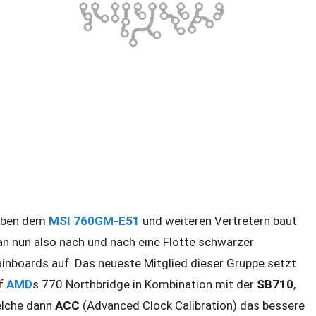
ben dem
MSI
760GM-E51
und weiteren Vertretern baut
n nun also nach und nach eine Flotte schwarzer
inboards auf. Das neueste Mitglied dieser Gruppe setzt
f
AMD
s 770 Northbridge in Kombination mit der
SB710
,
lche dann
ACC
(Advanced Clock Calibration) das bessere