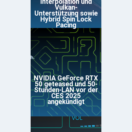
Interpolation und
Vulkan-
Unterstützung sowie
Hybrid Spin Lock
Pacing
NVIDIA GeForce RTX
50 geteased und 50-
Stunden-LAN vor der
CES 2025
angekündigt