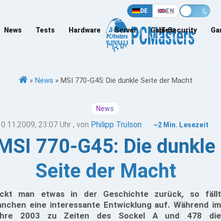
DE
EN
News
Tests
Hardware
Server
Games
IT-Security
Ga
»
News
»
MSI 770-G45: Die dunkle Seite der Macht
News
10.11.2009, 23:07 Uhr
, von
Philipp Trulson
~2 Min. Lesezeit
MSI 770-G45: Die dunkle
Seite der Macht
ickt man etwas in der Geschichte zurück, so fällt
nchen eine interessante Entwicklung auf. Während im
ahre 2003 zu Zeiten des Sockel A und 478 die