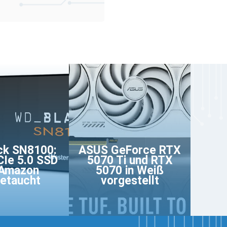
ck SN8100:
ASUS GeForce RTX
Ie 5.0 SSD
5070 Ti und RTX
 Amazon
5070 in Weiß
etaucht
vorgestellt