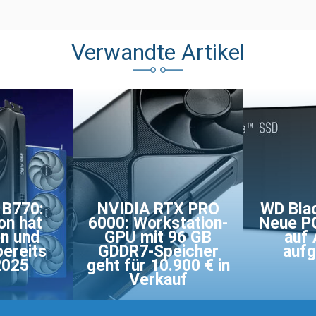
Verwandte Artikel
 B770:
NVIDIA RTX PRO
WD Bla
on hat
6000: Workstation-
Neue PC
n und
GPU mit 96 GB
auf
bereits
GDDR7-Speicher
aufg
2025
geht für 10.900 € in
Verkauf