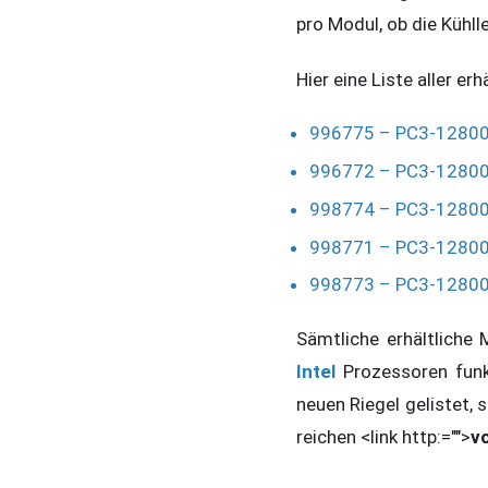
pro Modul, ob die Kühlle
Hier eine Liste aller er
996775 – PC3-1280
996772 – PC3-12800 4
998774 – PC3-1280
998771 – PC3-12800 6
998773 – PC3-12800 6
Sämtliche erhältliche
Intel
Prozessoren funk
neuen Riegel gelistet, s
reichen <link http:="">
v