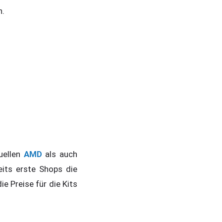
n.
uellen
AMD
als auch
its erste Shops die
ie Preise für die Kits