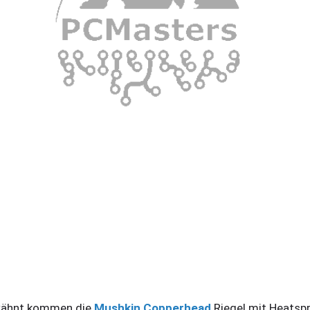
rwähnt kommen die
Mushkin Copperhead
Riegel mit Heatsp