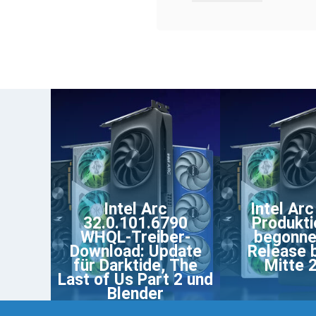
Intel Arc
Intel Arc
32.0.101.6790
Produkti
WHQL-Treiber-
begonne
Download: Update
Release 
für Darktide, The
Mitte 
Last of Us Part 2 und
Blender