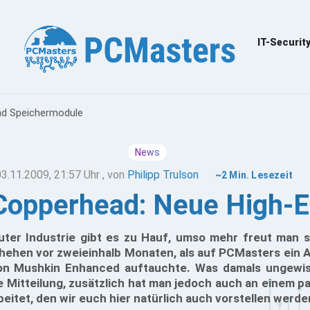
IT-Securit
nd Speichermodule
News
03.11.2009, 21:57 Uhr
, von
Philipp Trulson
~2 Min. Lesezeit
Copperhead: Neue High-E
ter Industrie gibt es zu Hauf, umso mehr freut man s
ehen vor zweieinhalb Monaten, als auf PCMasters ein Ar
n Mushkin Enhanced auftauchte. Was damals ungewiss
le Mitteilung, zusätzlich hat man jedoch auch an einem 
itet, den wir euch hier natürlich auch vorstellen werde