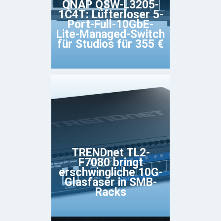
QNAP QSW-L3205-
1C4T: Lüfterloser 5-
Port-Full-10GbE-
Lite-Managed-Switch
für Studios für 355 €
TRENDnet TL2-
F7080 bringt
erschwingliche 10G-
Glasfaser in SMB-
Racks