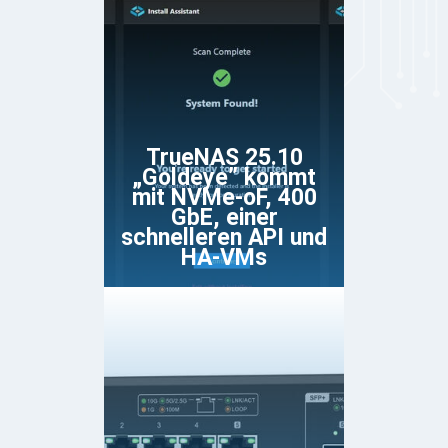
TrueNAS 25.10
„Goldeye” kommt
mit NVMe-oF, 400
GbE, einer
schnelleren API und
HA-VMs