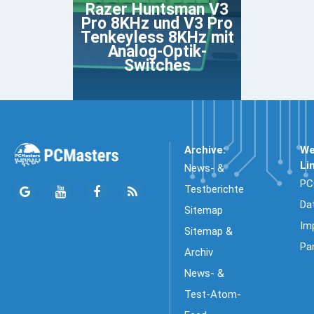
Razer Huntsman V3
Pro 8KHz und V3 Pro
Tenkeyless 8KHz mit
Analog-Optik-
Switches
Archive:
We
Li
News- &
PC
Testberichte
Da
Sitemap
Im
Sitemap &
Pa
Archiv
News- &
Test-Atom-