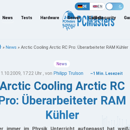
DE
EN
News
Tests
Hardware
Server
Games
IT-Security
Ga
»
News
»
Arctic Cooling Arctic RC Pro: Überarbeiteter RAM Kühler
News
31.10.2009, 17:22 Uhr
, von
Philipp Trulson
~1 Min. Lesezeit
Arctic Cooling Arctic RC
Pro: Überarbeiteter RAM
Kühler
r immer im Physik Unterricht aufgepasst hat weiß: