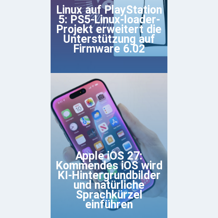
Linux auf PlayStation
5: PS5-Linux-loader-
Projekt erweitert die
Unterstützung auf
Firmware 6.02
Apple iOS 27:
Kommendes iOS wird
KI-Hintergrundbilder
und natürliche
Sprachkürzel
einführen