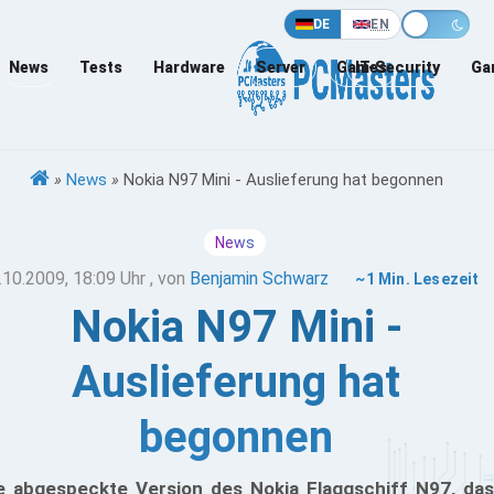
DE
EN
News
Tests
Hardware
Server
Games
IT-Security
Ga
»
News
»
Nokia N97 Mini - Auslieferung hat begonnen
News
.10.2009, 18:09 Uhr
, von
Benjamin Schwarz
~1 Min. Lesezeit
Nokia N97 Mini -
Auslieferung hat
begonnen
e abgespeckte Version des Nokia Flaggschiff N97, das