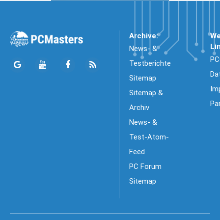
Archive:
We
Li
News- &
PC
Testberichte
Da
Sitemap
Im
Sitemap &
Pa
Archiv
News- &
Test-Atom-
Feed
PC Forum
Sitemap