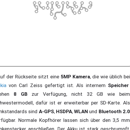
f der Rückseite sitzt eine
5MP Kamera
, die wie üblich be
kia
von Carl Zeiss gefertigt ist. Als internem
Speicher
tehen
8 GB
zur Verfügung, nicht 32 GB wie bei
hwestermodell, dafür ist er erweiterbar per SD-Karte. Als
nkstandards sind
A-GPS
,
HSDPA
,
WLAN
und
Bluetooth 2.
rfügbar. Normale Kopfhörer lassen sich über den 3,5 mm
inkenstecker anschließen. Der Akku ist stark geschrumpft,