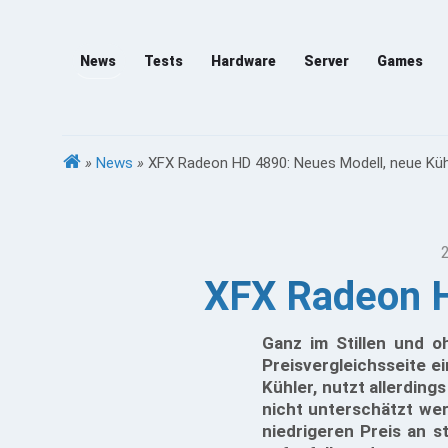
News
Tests
Hardware
Server
Games
»
News
»
XFX Radeon HD 4890: Neues Modell, neue Kü
XFX Radeon H
Ganz im Stillen und o
Preisvergleichsseite e
Kühler, nutzt allerding
nicht unterschätzt we
niedrigeren Preis an s