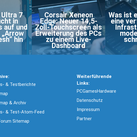
 Ultra 7
Corsair Xeneon
Was ist 
cht in
Edge: Neuer 14,5-
eine ver
 auf und
Zoll-Touchscreen als
Infras
f „Arrow
Erweiterung des PCs
mode
esh” hin
zu einem Live-
schn
Dashboard
hive:
Weiterführende
Links:
- & Testberichte
PCGamesHardware
emap
Datenschutz
map & Archiv
Impressum
s- & Test-Atom-Feed
Partner
Forum Sitemap