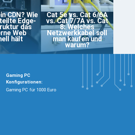
ein CDN? Wie
Cat 5e vs. Cat 6/6A
teilte Edge-
vs. Cat 7/7A vs. Cat
truktur das
8: Welches
rne Web
Netzwerkkabel soll
ell hält
man kaufen und
warum?
Gaming PC
Konfigurationen:
Gaming PC für 1000 Euro