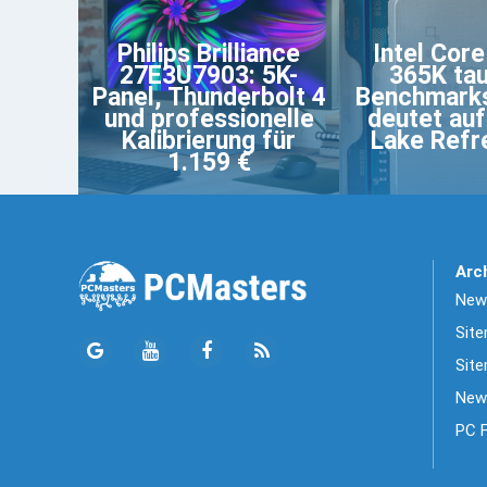
Philips Brilliance
Intel Core
27E3U7903: 5K-
365K tau
Panel, Thunderbolt 4
Benchmarks
und professionelle
deutet au
Kalibrierung für
Lake Refr
1.159 €
Arc
News
Sit
Site
New
PC 