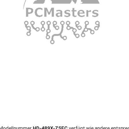
r Modellnummer
HD-489X-ZSFC
verfügt wie andere entspre