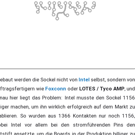
baut werden die Sockel nicht von
Intel
selbst, sondern von
ftragsfertigern wie
Foxconn
oder
LOTES / Tyco AMP
, und
nau hier liegt das Problem: Intel musste den Sockel 1156
lliger machen, um ihn wirklich erfolgreich auf dem Markt zu
ablieren. So wurden aus 1366 Kontakten nur noch 1156,
bei Intel vor allem bei den stromführenden Pins den
tstift ansetzte, um die Boards in der Produktion billiger zu