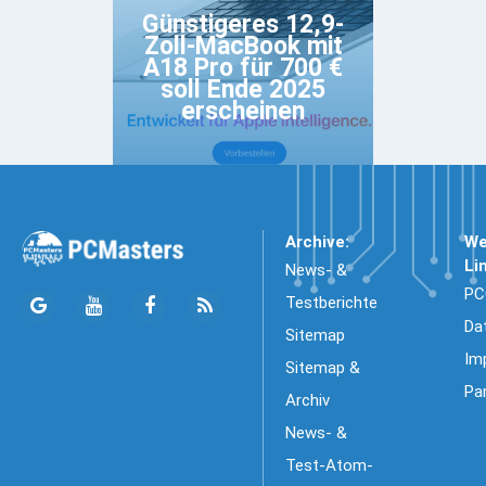
Günstigeres 12,9-
Zoll-MacBook mit
A18 Pro für 700 €
soll Ende 2025
erscheinen
Archive:
We
Li
News- &
PC
Testberichte
Da
Sitemap
Im
Sitemap &
Pa
Archiv
News- &
Test-Atom-