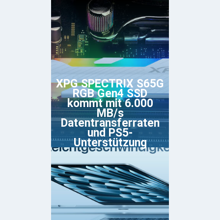
XPG SPECTRIX S65G
RGB Gen4 SSD
kommt mit 6.000
MB/s
Datentransferraten
und PS5-
Unterstützung