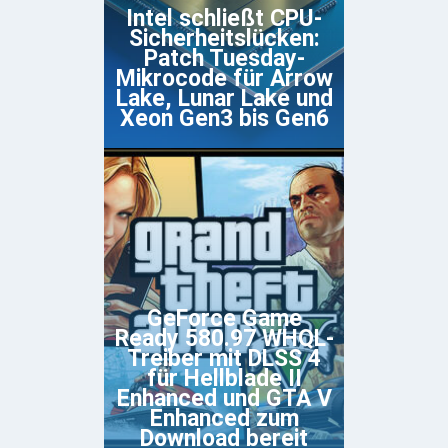
Intel schließt CPU-
Sicherheitslücken:
Patch Tuesday-
Mikrocode für Arrow
Lake, Lunar Lake und
Xeon Gen3 bis Gen6
GeForce Game
Ready 580.97 WHQL-
Treiber mit DLSS 4
für Hellblade II
Enhanced und GTA V
Enhanced zum
Download bereit