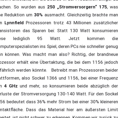
chen. So wurden aus
250 „Stromversorgern“ 175
, was
ne Reduktion um
30%
ausmacht. Gleichzeitig brachte ma
en
Lynnfield
Prozessoren trotz 43 Millionen zusätzliche
ansistoren das Sparen bei: Statt 130 Watt konsumieren
iese lediglich 95 Watt. Jetzt kommen die
mputerspezialisten ins Spiel, deren PCs nie schneller genug
in können. Was macht man also? Richtig, der brandneue
ozessor erhält eine Übertaktung, die bei dem 1156 jedoch
fährlich werden könnte. Betreibt man Prozessoren beider
attformen, also Sockel 1366 und 1156, bei einer Frequenz
on
4 GHz
und mehr, so konsumieren beide abzüglich de
rluste der Stromversorgung 130-140 Watt. Für den Sockel
56 bedeutet dass 36% mehr Strom bei einer 30% kleineren
ntaktfläche. Dass das Material hier am äußersten Limit
beitet, ist nicht schwer zu erkennen. Kommen wir zurück zu