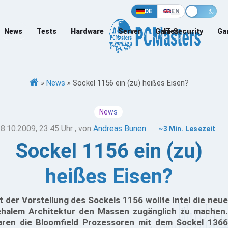
DE
EN
News
Tests
Hardware
Server
Games
IT-Security
Ga
»
News
»
Sockel 1156 ein (zu) heißes Eisen?
News
8.10.2009, 23:45 Uhr
, von
Andreas Bunen
~3 Min. Lesezeit
Sockel 1156 ein (zu)
heißes Eisen?
t der Vorstellung des Sockels 1156 wollte Intel die neue
halem Architektur den Massen zugänglich zu machen.
ren die Bloomfield Prozessoren mit dem Sockel 1366