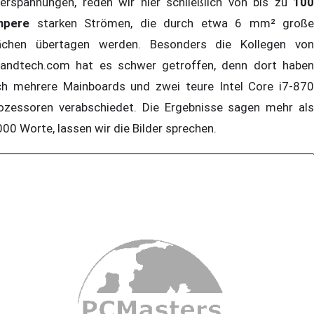
erspannungen, reden wir hier schließlich von bis zu
100
mpere
starken Strömen, die durch etwa 6 mm² große
ächen übertagen werden. Besonders die Kollegen von
andtech.com hat es schwer getroffen, denn dort haben
ch mehrere Mainboards und zwei teure Intel Core i7-870
ozessoren verabschiedet. Die Ergebnisse sagen mehr als
000 Worte, lassen wir die Bilder sprechen.