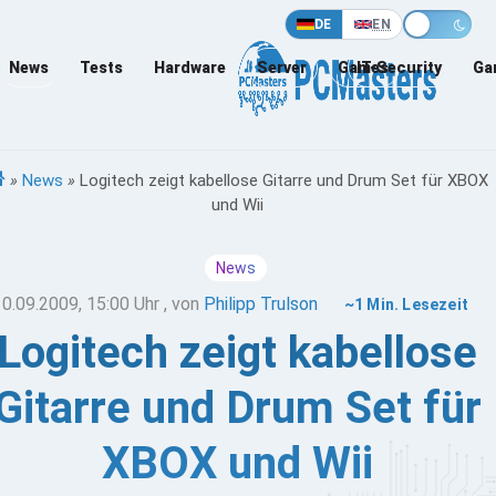
DE
EN
News
Tests
Hardware
Server
Games
IT-Security
Ga
»
News
»
Logitech zeigt kabellose Gitarre und Drum Set für XBOX
und Wii
News
10.09.2009, 15:00 Uhr
, von
Philipp Trulson
~1 Min. Lesezeit
Logitech zeigt kabellose
Gitarre und Drum Set für
XBOX und Wii