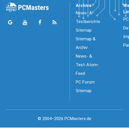
Archive:
We
Li
News- &
PC
Testberichte
Da
Sitemap
Im
Sitemap &
Pa
Archiv
News- &
Test-Atom-
Feed
PC Forum
Sitemap
© 2004–2026 PCMasters.de