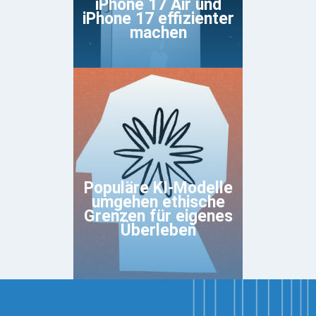
iPhone 17 Air und
iPhone 17 effizienter
machen
Populäre KI-Modelle
umgehen ethische
Grenzen für eigenes
Überleben