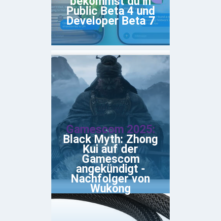
bekommst du in
Public Beta 4 und
Developer Beta 7
Gamescom 2025:
Black Myth: Zhong
Kui auf der
Gamescom
angekündigt -
Nachfolger von
Wukong