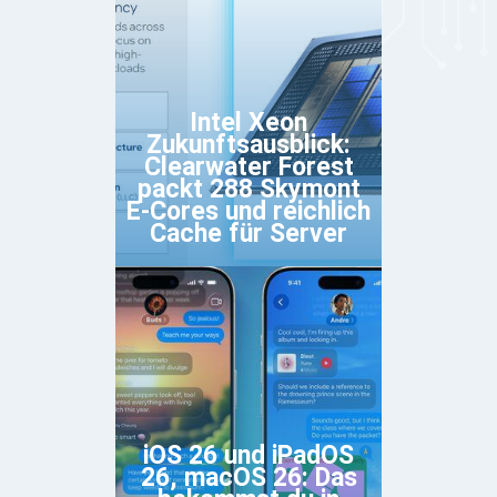
Intel Xeon
Zukunftsausblick:
Clearwater Forest
packt 288 Skymont
E-Cores und reichlich
Cache für Server
iOS 26 und iPadOS
26, macOS 26: Das