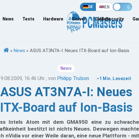
DE
EN
News
Tests
Hardware
Server
Games
IT-Security
Ga
»
News
»
ASUS AT3N7A-I: Neues ITX-Board auf Ion-Basis
News
19.08.2009, 16:46 Uhr
, von
Philipp Trulson
~1 Min. Lesezeit
ASUS AT3N7A-I: Neues
ITX-Board auf Ion-Basis
ss Intels Atom mit dem GMA950 eine zu schwache
afikeinheit bestitzt ist nichts Neues. Deswegen machte
ch nVidia vor einer Weile daran, eine neue Plattform - mit