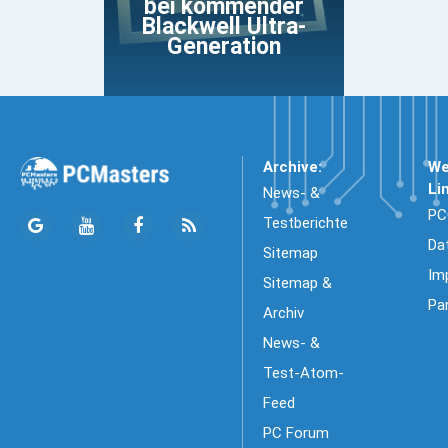
bei kommender
Blackwell Ultra-
Generation
Archive:
We
Li
News- &
PC
Testberichte
Da
Sitemap
Im
Sitemap &
Pa
Archiv
News- &
Test-Atom-
Feed
PC Forum