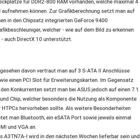
eckplätze für DDR2-800 RAM vorhanden, welche maximal 4
 aufnehmen können. Zur Grafikberechnung setzt man auf
nen in den Chipsatz integrierten GeForce 9400
afikbeschleuniger, welcher - wie auf dem Bild zu erkennen
t - auch DirectX 10 unterstützt.
gesehen davon vertraut man auf 3 S-ATA II Anschlüsse
wie einen PCI Slot für Erweiterungskarten. Im Gegensatz
 den Konkurrenten setzt man bei ASUS jedoch auf einen 7.1
und Chip, welcher besonders die Nutzung als Komponente
r HTPCs hervorheben sollte. Als weitere Besonderheiten
etet man Bluetooth, ein eSATA Port sowie jeweils einmal
MI und VGA an.
s A3TN7A-I wird in den nächsten Wochen lieferbar sein und