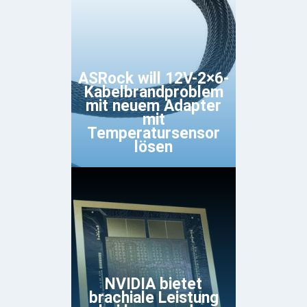
ASRock will 12V-2×6-
Kabelbrandproblem
mit neuem Adapter
mit
Temperatursensor
lösen
NVIDIA bietet
brachiale Leistung