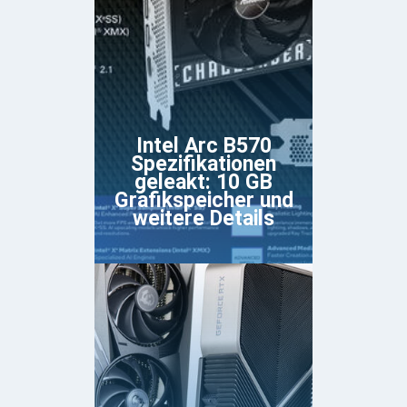
Intel Arc B570
Spezifikationen
geleakt: 10 GB
Grafikspeicher und
weitere Details