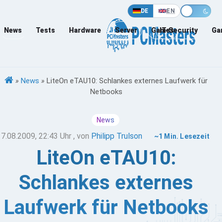
DE
EN
News
Tests
Hardware
Server
Games
IT-Security
Ga
»
News
»
LiteOn eTAU10: Schlankes externes Laufwerk für
Netbooks
News
17.08.2009, 22:43 Uhr
, von
Philipp Trulson
~1 Min. Lesezeit
LiteOn eTAU10:
Schlankes externes
Laufwerk für Netbooks