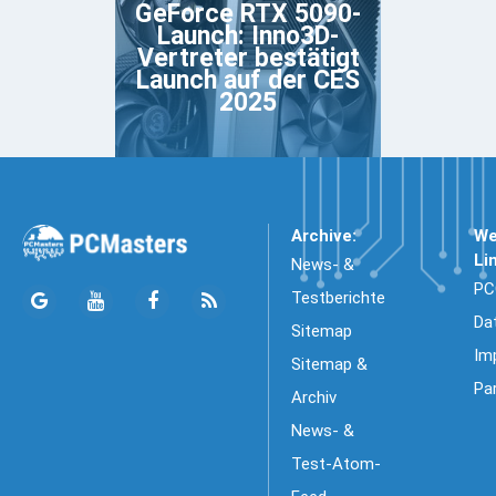
GeForce RTX 5090-
Launch: Inno3D-
Vertreter bestätigt
Launch auf der CES
2025
Archive:
We
Li
News- &
PC
Testberichte
Da
Sitemap
Im
Sitemap &
Pa
Archiv
News- &
Test-Atom-