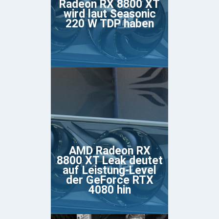
Radeon RX 8800 XT
wird laut Seasonic
220 W TDP haben
AMD Radeon RX
8800 XT Leak deutet
auf Leistung-Level
der GeForce RTX
4080 hin