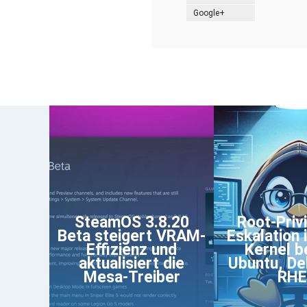
Google+
SteamOS 3.8.20
Root-Privi
Beta steigert VRAM-
Eskalation 
Effizienz und
Kernel be
aktualisiert die
Ubuntu, De
Mesa-Treiber
RHE