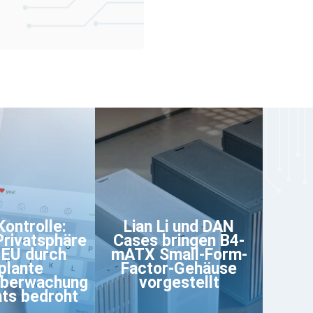
Kontrolle:
Lian Li und DAN
 Privatsphäre
Cases bringen B4-
r EU durch
mATX Small-Form-
plante
Factor-Gehäuse
berwachung
vorgestellt
ts bedroht