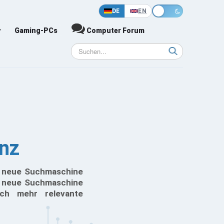
DE
EN
y
Gaming-PCs
Computer Forum
nz
die neue Suchmaschine
ie neue Suchmaschine
rch mehr relevante