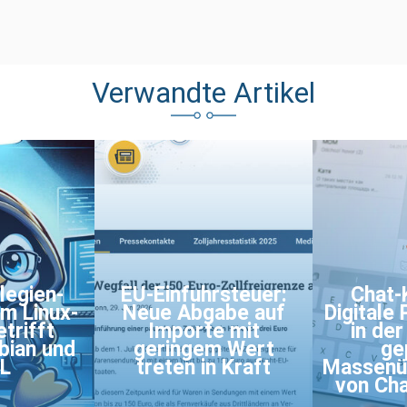
Verwandte Artikel
legien-
EU-Einfuhrsteuer:
Chat-
im Linux-
Neue Abgabe auf
Digitale
trifft
Importe mit
in de
bian und
geringem Wert
ge
L
treten in Kraft
Massenü
von Cha