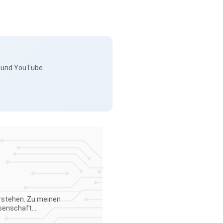
s und YouTube.
verstehen. Zu meinen
enschaft....