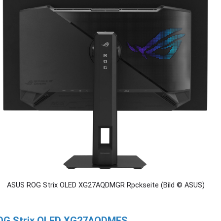
ASUS ROG Strix OLED XG27AQDMGR Rpckseite (Bild © ASUS)
OG Strix OLED XG27AQDMES