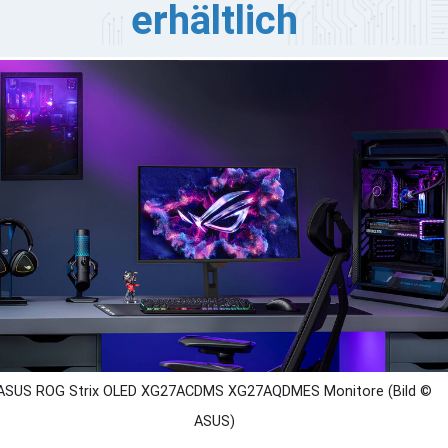
erhältlich
US hat heute neuen ROG Strix OLED XG27AQDMG Gen2,
G27ACDMS und XG27AQDMES Premium-Gaming-
nitore angekündigt. Die 27-Zoll-QHD-Monitore nutzen
oderne OLED-Technologie, um Gamern starke
hwarztöne und Farben zu liefern und das in mehreren
rianten, die alle ab heute erhältlich sind.
ASUS ROG Strix OLED XG27ACDMS XG27AQDMES Monitore (Bild ©
ASUS)