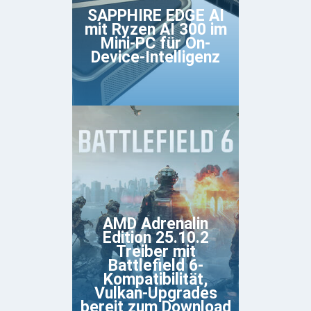
SAPPHIRE EDGE AI
mit Ryzen AI 300 im
Mini-PC für On-
Device-Intelligenz
AMD Adrenalin
Edition 25.10.2
Treiber mit
Battlefield 6-
Kompatibilität,
Vulkan-Upgrades
bereit zum Download