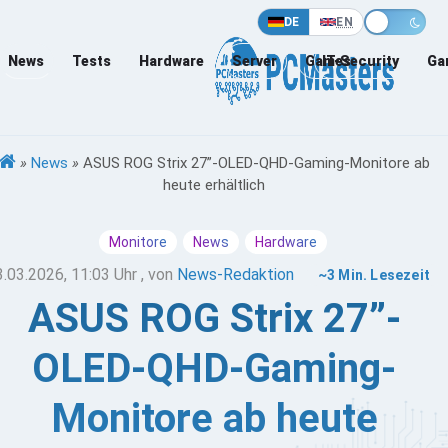
DE
EN
News
Tests
Hardware
Server
Games
IT-Security
Ga
»
News
»
ASUS ROG Strix 27”-OLED-QHD-Gaming-Monitore ab
heute erhältlich
Monitore
News
Hardware
3.03.2026, 11:03 Uhr
, von
News-Redaktion
~3 Min. Lesezeit
ASUS ROG Strix 27”-
OLED-QHD-Gaming-
Monitore ab heute