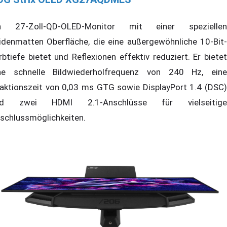
n 27-Zoll-QD-OLED-Monitor mit einer speziellen
idenmatten Oberfläche, die eine außergewöhnliche 10-Bit-
rbtiefe bietet und Reflexionen effektiv reduziert. Er bietet
ne schnelle Bildwiederholfrequenz von 240 Hz, eine
aktionszeit von 0,03 ms GTG sowie DisplayPort 1.4 (DSC)
nd zwei HDMI 2.1-Anschlüsse für vielseitige
schlussmöglichkeiten.