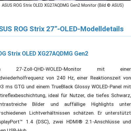
ASUS ROG Strix OLED XG27AQDMG Gen2 Monitor (Bild © ASUS)
SUS ROG Strix 27”-OLED-Modelldetails
OG Strix OLED XG27AQDMG Gen2
in 27-Zoll-QHD-WOLED-Monitor mit einer
ldwiederholfrequenz von 240 Hz, einer Reaktionszeit von
03 ms GTG und einem TrueBlack Glossy WOLED-Panel mit
tireflexbeschichtung, ideal für Nutzer, die tiefes Schwarz,
ntrastreiche Bilder und auffällige Highlights unter
rschiedenen Lichtverhältnissen schätzen. Er unterstützt
splayPort™ 1.4 (DSC), zwei HDMI® 2.1-Anschlüsse und
nen USB-Hub.