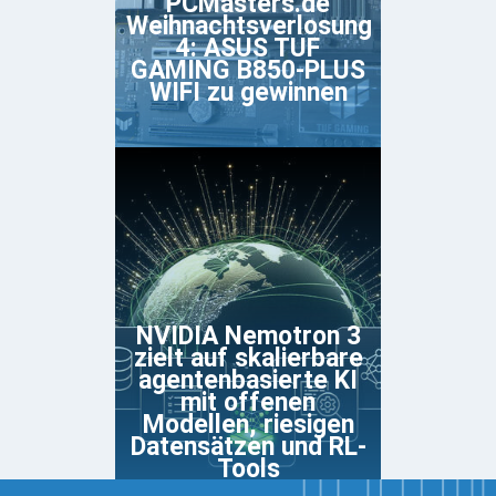
PCMasters.de
Weihnachtsverlosung
4: ASUS TUF
GAMING B850-PLUS
WIFI zu gewinnen
NVIDIA Nemotron 3
zielt auf skalierbare
agentenbasierte KI
mit offenen
Modellen, riesigen
Datensätzen und RL-
Tools