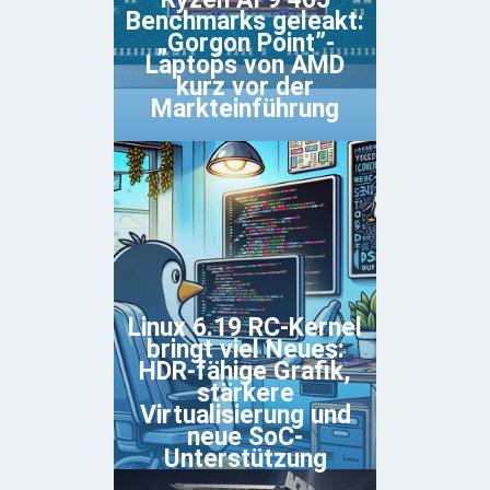
Benchmarks geleakt:
„Gorgon Point”-
Laptops von AMD
kurz vor der
Markteinführung
Linux 6.19 RC-Kernel
bringt viel Neues:
HDR-fähige Grafik,
stärkere
Virtualisierung und
neue SoC-
Unterstützung