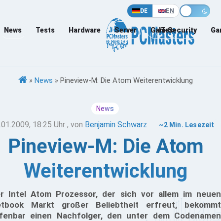
DE
EN
News
Tests
Hardware
Server
Games
IT-Security
Ga
»
News
»
Pineview-M: Die Atom Weiterentwicklung
News
.01.2009, 18:25 Uhr
, von
Benjamin Schwarz
~2 Min. Lesezeit
Pineview-M: Die Atom
Weiterentwicklung
r Intel Atom Prozessor, der sich vor allem im neuen
tbook Markt großer Beliebtheit erfreut, bekommt
fenbar einen Nachfolger, den unter dem Codenamen