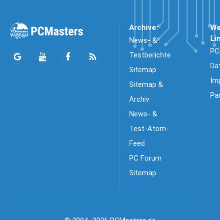
Archive:
We
Li
News- &
PC
Testberichte
Da
Sitemap
Im
Sitemap &
Pa
Archiv
News- &
Test-Atom-
Feed
PC Forum
Sitemap