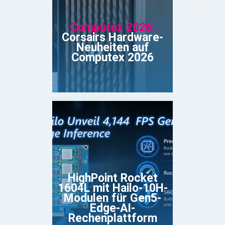
Computex 2026:
Corsairs Hardware-
Neuheiten auf
Computex 2026
HighPoint Rocket
1604L mit Hailo-10H-
Modulen für Gen5-
Edge-AI-
Rechenplattform