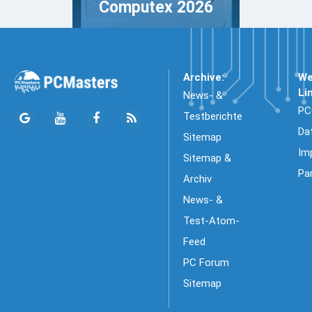
Computex 2026
Archive:
We
Li
News- &
PC
Testberichte
Da
Sitemap
Im
Sitemap &
Pa
Archiv
News- &
Test-Atom-
Feed
PC Forum
Sitemap