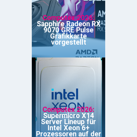
Computex 2026:
Sapphire Radeon RX
9070 GRE Pulse
Grafikkarte
vorgestellt
Computex 2026:
Supermicro X14
Server Lineup für
Intel Xeon 6+
Prozessoren auf der