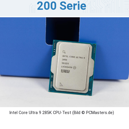
200 Serie
tel hat eine neue Version seines Extreme Tuning Utility
TU) in der Version 10.0veröffentlicht, die ausschließlich
f die kommenden Prozessoren der Core Ultra 200 Serie
rrow Lake-S) zugeschnitten ist. Mit dieser Version
ndert sich die Funktionsweise von Intels
bertaktungsprogramm erheblich, da es ältere
attformen wie die Prozessoren der 14. Generation oder
üher nicht mehr unterstützt.
Intel Core Ultra 9 285K CPU-Test (Bild © PCMasters.de)