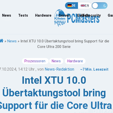
DE
EN
News
Tests
Hardware
Server
Games
IT-Security
Ga
»
News
»
Intel XTU 10.0 Übertaktungstool bring Support für die
Core Ultra 200 Serie
Prozessoren
News
Hardware
7.10.2024, 14:12 Uhr
, von
News-Redaktion
~7 Min. Lesezeit
Intel XTU 10.0
Übertaktungstool bring
Support für die Core Ultra