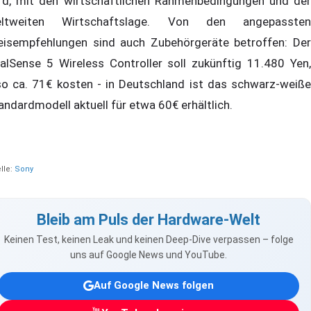
rd, mit den wirtschaftlichen Rahmenbedingungen und der
ltweiten Wirtschaftslage. Von den angepassten
eisempfehlungen sind auch Zubehörgeräte betroffen: Der
alSense 5 Wireless Controller soll zukünftig 11.480 Yen,
so ca. 71€ kosten - in Deutschland ist das schwarz-weiße
andardmodell aktuell für etwa 60€ erhältlich.
lle:
Sony
Bleib am Puls der Hardware-Welt
Keinen Test, keinen Leak und keinen Deep-Dive verpassen – folge
uns auf Google News und YouTube.
Auf Google News folgen