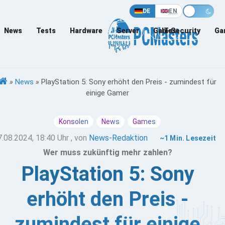
DE
EN
News
Tests
Hardware
Server
Games
IT-Security
Ga
»
News
»
PlayStation 5: Sony erhöht den Preis - zumindest für
einige Gamer
Konsolen
News
Games
7.08.2024, 18:40 Uhr
, von
News-Redaktion
~1 Min. Lesezeit
Wer muss zukünftig mehr zahlen?
PlayStation 5: Sony
erhöht den Preis -
zumindest für einige