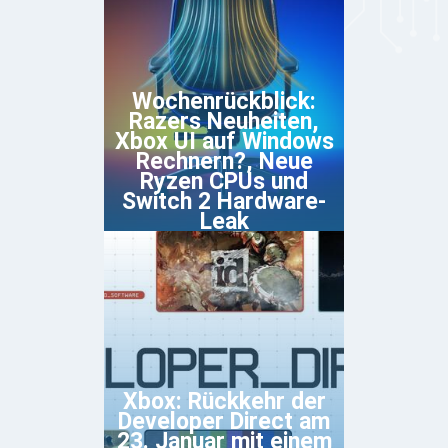
Wochenrückblick:
Razers Neuheiten,
Xbox UI auf Windows
Rechnern?, Neue
Ryzen CPUs und
Switch 2 Hardware-
Leak
Xbox: Rückkehr der
Developer Direct am
23. Januar mit einem