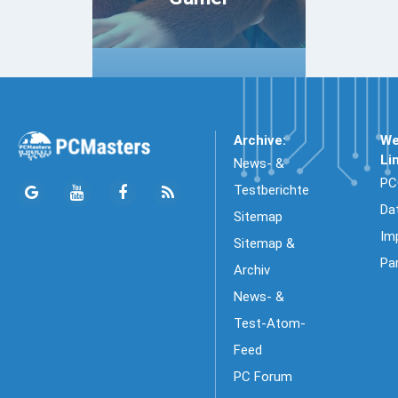
Archive:
We
Li
News- &
PC
Testberichte
Da
Sitemap
Im
Sitemap &
Pa
Archiv
News- &
Test-Atom-
Feed
PC Forum