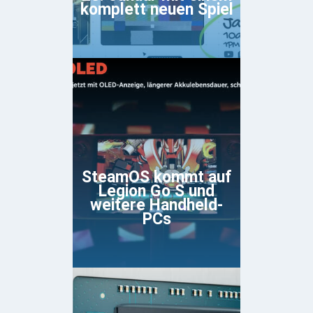
komplett neuen Spiel
SteamOS kommt auf
Legion Go S und
weitere Handheld-
PCs