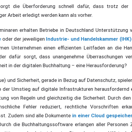
orgt die Überforderung schnell dafür, dass trotz der e
r Arbeit erledigt werden kann als vorher.
minaren erhalten Betriebe in Deutschland Unterstützung v
e
oder der jeweiligen
Industrie- und Handelskammer (IHK)
mmen Unternehmen einen effizienten Leitfaden an die Ha
der dafür sorgt, dass unangenehme Überraschungen ve
eit in der digitalen Buchhaltung – eine Herausforderung?
e) und Sicherheit, gerade in Bezug auf Datenschutz, spiele
o der Umstieg auf digitale Infrastrukturen herausfordernd 
ltung von Regeln und gleichzeitig die Sicherheit. Durch de
chliche Fehler reduziert, rechtliche Vorschriften erka
sst. Zudem sind alle Dokumente
in einer Cloud gespeiche
Durch die Buchhaltungssoftware erlangen aller Personen Z