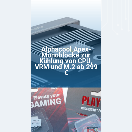
Alphacool Apex-
Monoblöcke zur
Kühlung von CPU,
VRM und M.2 ab 299
€