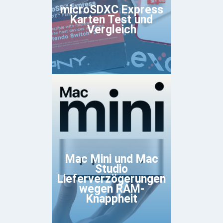
microSDXC Express
Karten Test und
Vergleich
Mac Mini und Mac
Studio
Lieferverzögerungen
wegen RAM-
Knappheit