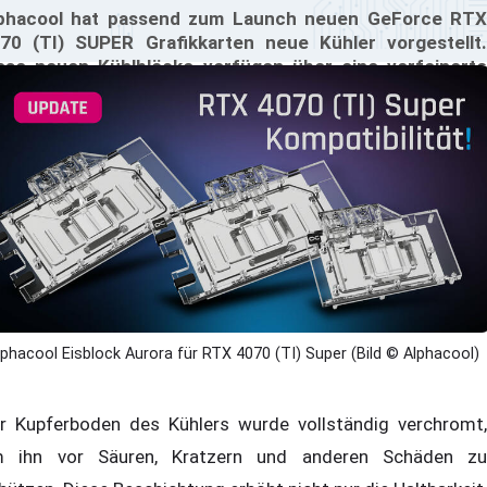
phacool hat passend zum Launch neuen GeForce RTX
70 (TI) SUPER Grafikkarten neue Kühler vorgestellt.
ese neuen Kühlblöcke verfügen über eine verfeinerte
mellenstruktur, die die Kühloberfläche vergrößert und
nen effizienten Wasserfluss gewährleistet. Diese
rbesserung ist entscheidend für die Bewältigung der
hen Wärmeleistung der neuen Grafikkartengeneration.
lphacool Eisblock Aurora für RTX 4070 (TI) Super (Bild © Alphacool)
r Kupferboden des Kühlers wurde vollständig verchromt,
 ihn vor Säuren, Kratzern und anderen Schäden zu