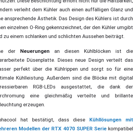
hützen. Diese Beschichtung erhöht nicht nur die Haltbarkeit,
ndern verleiht dem Kühler auch einen auffälligen Glanz und
ne ansprechende Ästhetik. Das Design des Kühlers ist durch
nen einzelnen O-Ring gekennzeichnet, der den Kühler umgibt
d zu einem schlanken und schlichten Aussehen beiträgt.
ine der
Neuerungen
an diesen Kühlblöcken ist die
erarbeitete Düsenplatte. Dieses neue Design verteilt das
sser perfekt über die Kühlrippen und sorgt so für eine
timale Kühlleistung. Außerdem sind die Blöcke mit digital
ressierbaren RGB-LEDs ausgestattet, die dank der
rchromung eine gleichmäßig verteilte und brillante
leuchtung erzeugen.
phacool hat bestätigt, dass diese
Kühllösungen mi
hreren Modellen der RTX 4070 SUPER Serie
kompatibe