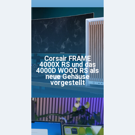
Corsair FRAME
4000X RS und das
4000D WOOD RS als
neue Gehäuse
vorgestellt