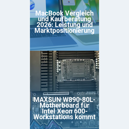
MacBook Vergleich
und Kaufberatung
2026: Leistung und
Marktpositionierung
MAXSUN W890-80L-
Motherboard für
Intel Xeon 600-
Workstations kommt