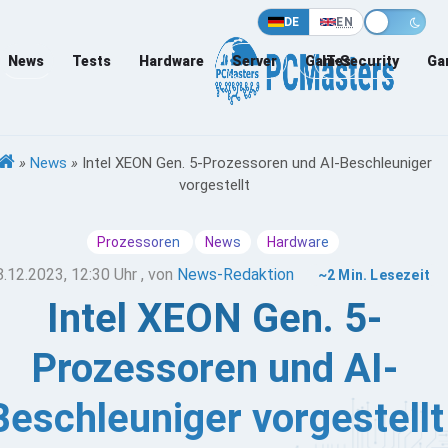
DE
EN
News
Tests
Hardware
Server
Games
IT-Security
Ga
»
News
»
Intel XEON Gen. 5-Prozessoren und AI-Beschleuniger
vorgestellt
Prozessoren
News
Hardware
8.12.2023, 12:30 Uhr
, von
News-Redaktion
~2 Min. Lesezeit
Intel XEON Gen. 5-
Prozessoren und AI-
Beschleuniger vorgestellt