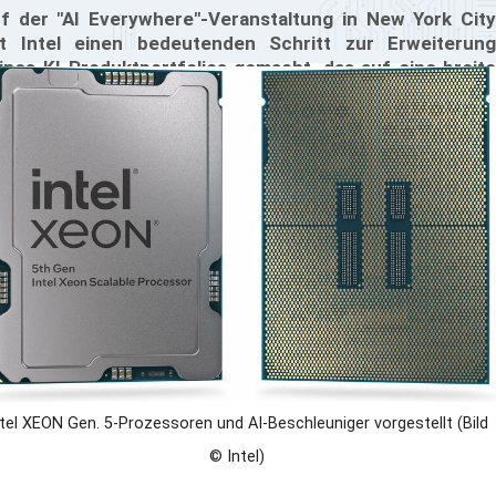
f der "AI Everywhere"-Veranstaltung in New York City
t Intel einen bedeutenden Schritt zur Erweiterung
ines KI-Produktportfolios gemacht, das auf eine breite
lette von Anwendungen vom Rechenzentrum bis zum
 abzielt. Bei dem Event zeigte Intel die EMERALD
PIDS Generation von XEON-Prozessoren und Intel Core
tra Mobilprozessoren.
ntel XEON Gen. 5-Prozessoren und AI-Beschleuniger vorgestellt (Bild
© Intel)