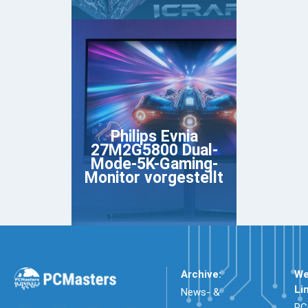
Philips Evnia
27M2G5800 Dual-
Mode-5K-Gaming-
Monitor vorgestellt
Archive:
We
Li
News- &
PC