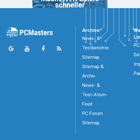
schneller
Archive:
We
Li
News- &
PC
Testberichte
Da
Sitemap
Im
Sitemap &
Pa
Archiv
News- &
Test-Atom-
Feed
PC Forum
Sitemap