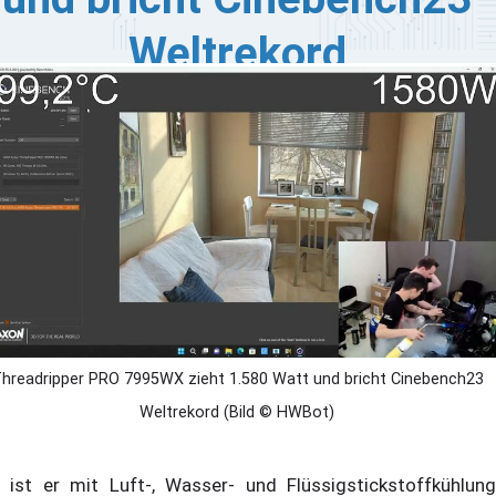
Weltrekord
nen Tag nach nach Freigabe von Testberichten der
hreadripper 7000 Prozessoren haben
ertaktungsenthusiasten bereits große Fortschritte
macht. Seit über einem Monat haben sie die CPUs
quält und nun haben die absurde Rekorde aufgestellt,
wohl was Leistung als auch den Verbrauch angeht. Der
readripper PRO 7995WX ist als Topmodell mit seinen 96
n4-Kernen sogar noch übertaktungsfähig.
hreadripper PRO 7995WX zieht 1.580 Watt und bricht Cinebench23
Weltrekord (Bild © HWBot)
 ist er mit Luft-, Wasser- und Flüssigstickstoffkühlung