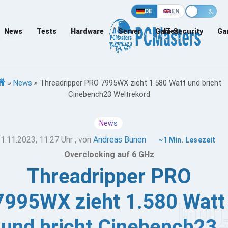
DE
EN
News
Tests
Hardware
Server
Games
IT-Security
Ga
»
News
»
Threadripper PRO 7995WX zieht 1.580 Watt und bricht
Cinebench23 Weltrekord
News
1.11.2023, 11:27 Uhr
, von
Andreas Bunen
~1 Min. Lesezeit
Overclocking auf 6 GHz
Threadripper PRO
7995WX zieht 1.580 Watt
und bricht Cinebench23