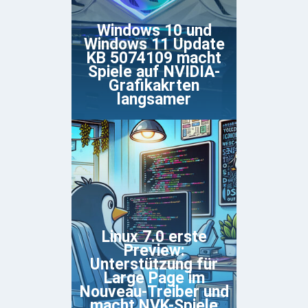
Windows 10 und
Windows 11 Update
KB 5074109 macht
Spiele auf NVIDIA-
Grafikakrten
langsamer
Linux 7.0 erste
Preview:
Unterstützung für
Large Page im
Nouveau-Treiber und
macht NVK-Spiele