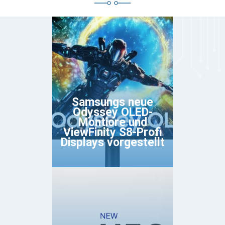
Samsungs neue
Odyssey OLED-
Montiore und
ViewFinity S8-Profi
Displays vorgestellt