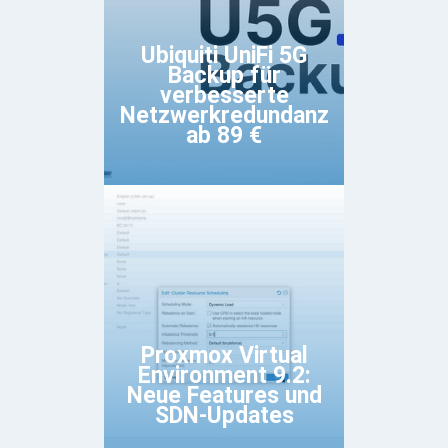
Ubiquiti UniFi 5G
Backup für
verbesserte
Netzwerkredundanz
ab 89 €
Proxmox Virtual
Environment 9.2:
Neue Features und
SDN-Updates