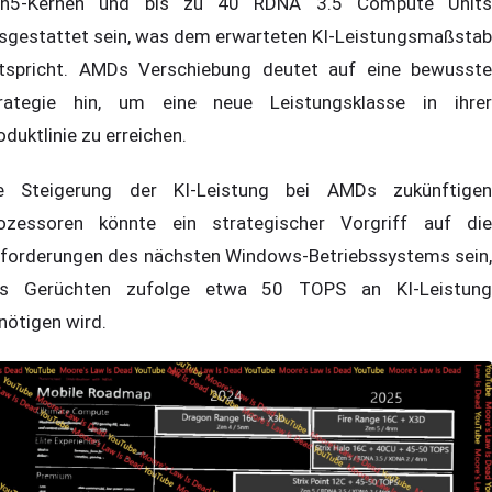
n5-Kernen und bis zu 40 RDNA 3.5 Compute Units
sgestattet sein, was dem erwarteten KI-Leistungsmaßstab
tspricht. AMDs Verschiebung deutet auf eine bewusste
rategie hin, um eine neue Leistungsklasse in ihrer
oduktlinie zu erreichen.
e Steigerung der KI-Leistung bei AMDs zukünftigen
ozessoren könnte ein strategischer Vorgriff auf die
forderungen des nächsten Windows-Betriebssystems sein,
s Gerüchten zufolge etwa 50 TOPS an KI-Leistung
nötigen wird.