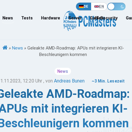
DE
EN
News
Tests
Hardware
Server
Games
IT-Security
Ga
»
News
»
Geleakte AMD-Roadmap: APUs mit integrieren KI-
Beschleunigern kommen
News
1.11.2023, 12:20 Uhr
, von
Andreas Bunen
~3 Min. Lesezeit
Geleakte AMD-Roadmap:
APUs mit integrieren KI-
Beschleunigern kommen