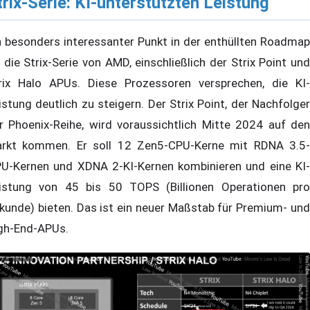
trix-Serie: KI-unterstützten Leistung
n besonders interessanter Punkt in der enthüllten Roadmap
t die Strix-Serie von AMD, einschließlich der Strix Point und
rix Halo APUs. Diese Prozessoren versprechen, die KI-
istung deutlich zu steigern. Der Strix Point, der Nachfolger
r Phoenix-Reihe, wird voraussichtlich Mitte 2024 auf den
rkt kommen. Er soll 12 Zen5-CPU-Kerne mit RDNA 3.5-
U-Kernen und XDNA 2-KI-Kernen kombinieren und eine KI-
istung von 45 bis 50 TOPS (Billionen Operationen pro
kunde) bieten. Das ist ein neuer Maßstab für Premium- und
gh-End-APUs.