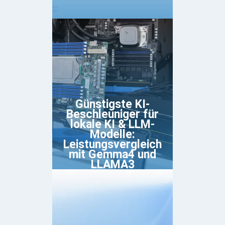
Günstigste KI-
Beschleuniger für
lokale KI & LLM-
Modelle:
Leistungsvergleich
mit Gemma4 und
LLAMA3