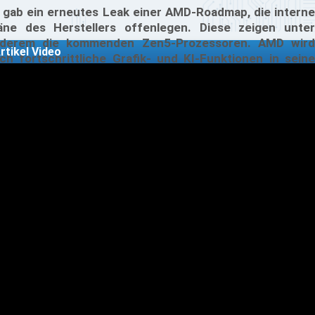
 gab ein erneutes Leak einer AMD-Roadmap, die interne
äne des Herstellers offenlegen. Diese zeigen unter
derem die kommenden Zen5-Prozessoren. AMD wird
rtikel Video
ch fortschrittliche Grafik- und KI-Funktionen in seine
Us (Accelerated Processing Units) der nächsten
eneration integrieren, wovon viele zukünftige
wendungen profitieren sollten.