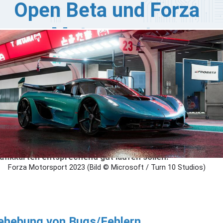
Open Beta und Forza
Motorsports
s Vorbereitung auf bald erscheinende Spiele, hat NVIDIA
ine neue Version seiner Game Ready Driver
röffentlicht. Die neuen Treiber sollen sicherstellen,
ss Spieler direkt mit der Spieleperformance zufrieden
nd und Bugs vermieden werden. Manche der neuen
ieletitel unterstützen auch die DLSS-Technologie in
rsion 3. Das Update kommt gerade rechtzeitig zum Start
r Call of Duty: Modern Warfare III Open Beta, Forza
torsport und Lords of the Fallen, die mit NVIDIA
afikkarten entsprechend gut laufen sollen.
Forza Motorsport 2023 (Bild © Microsoft / Turn 10 Studios)
ehebung von Bugs/Fehlern