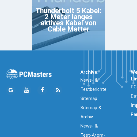
Thunderbolt 5 Kabel:
2 Meter langes
aktives Kabel von
Cable Matter
Archive:
We
Li
News- &
PC
Testberichte
Da
Sitemap
Im
Sitemap &
Pa
Archiv
News- &
Test-Atom-