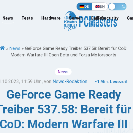
DE
EN
News
Tests
Hardware
Server
Games
IT-Security
Ga
»
News
»
GeForce Game Ready Treiber 537.58: Bereit für CoD:
Modern Warfare III Open Beta und Forza Motorsports
News
1.10.2023, 11:59 Uhr
, von
News-Redaktion
~1 Min. Lesezeit
GeForce Game Ready
Treiber 537.58: Bereit für
CoD: Modern Warfare III