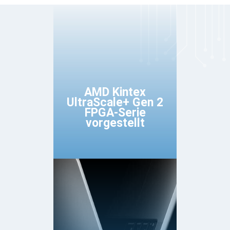
AMD Kintex
UltraScale+ Gen 2
FPGA-Serie
vorgestellt