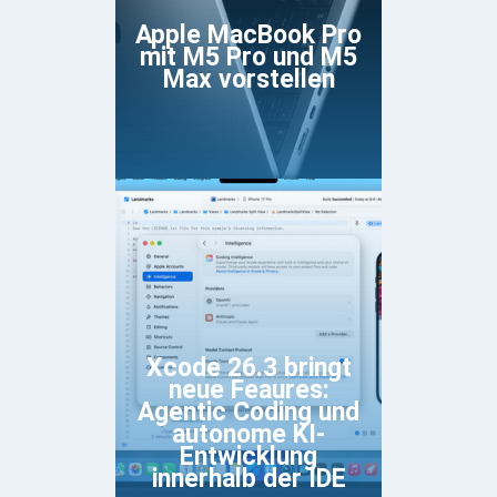
Apple MacBook Pro
mit M5 Pro und M5
Max vorstellen
Xcode 26.3 bringt
neue Feaures:
Agentic Coding und
autonome KI-
Entwicklung
innerhalb der IDE