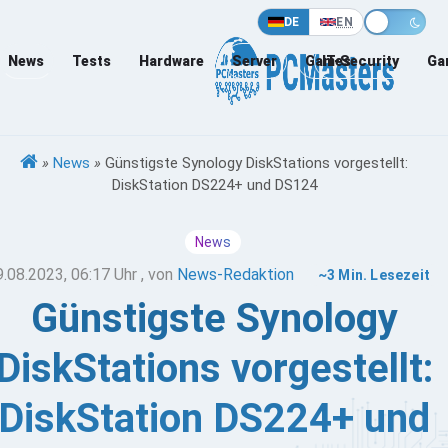
DE
EN
News
Tests
Hardware
Server
Games
IT-Security
Ga
»
News
»
Günstigste Synology DiskStations vorgestellt:
DiskStation DS224+ und DS124
News
9.08.2023, 06:17 Uhr
, von
News-Redaktion
~3 Min. Lesezeit
Günstigste Synology
DiskStations vorgestellt:
DiskStation DS224+ und