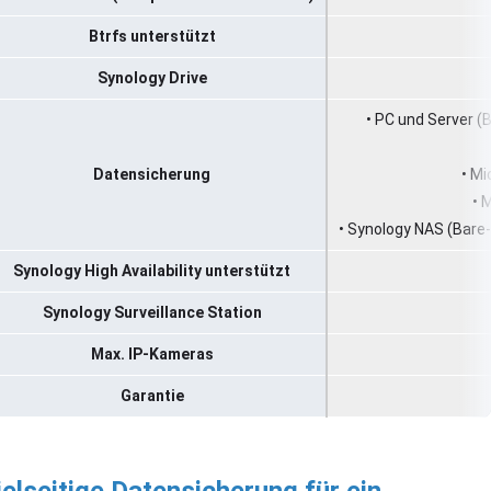
Btrfs unterstützt
Synology Drive
• PC und Server (
Datensicherung
• M
• 
• Synology NAS (Bare-
Synology High Availability unterstützt
Synology Surveillance Station
Max. IP-Kameras
Garantie
ielseitige Datensicherung für ein