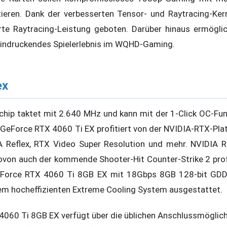
tieren. Dank der verbesserten Tensor- und Raytracing-Ker
erte Raytracing-Leistung geboten. Darüber hinaus ermögl
eindruckendes Spielerlebnis im WQHD-Gaming.
ex
chip taktet mit 2.640 MHz und kann mit der 1-Click OC-Fu
 GeForce RTX 4060 Ti EX profitiert von der NVIDIA-RTX-Plat
 Reflex, RTX Video Super Resolution und mehr. NVIDIA Re
ovon auch der kommende Shooter-Hit Counter-Strike 2 profi
GeForce RTX 4060 Ti 8GB EX mit 18Gbps 8GB 128-bit GDD
em hocheffizienten Extreme Cooling System ausgestattet.
060 Ti 8GB EX verfügt über die üblichen Anschlussmöglich