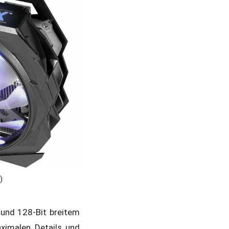
)
und 128-Bit breitem
ximalen Details und