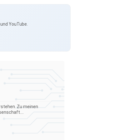
s und YouTube.
verstehen. Zu meinen
enschaft....