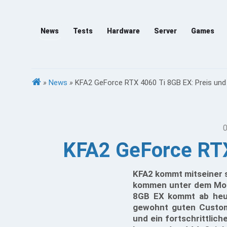
News
Tests
Hardware
Server
Games
»
News
»
KFA2 GeForce RTX 4060 Ti 8GB EX: Preis und
0
KFA2 GeForce RTX
KFA2 kommt mitseiner 
kommen unter dem Mott
8GB EX kommt ab heut
gewohnt guten Custom
und ein fortschrittlic