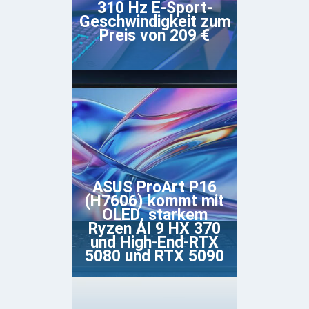
310 Hz E-Sport-
Geschwindigkeit zum
Preis von 209 €
ASUS ProArt P16
(H7606) kommt mit
OLED, starkem
Ryzen AI 9 HX 370
und High-End-RTX
5080 und RTX 5090