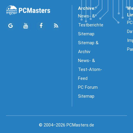
Archive:
We
Li
News- &
PC
Testberichte
Da
Sitemap
Im
Sitemap &
Pa
Archiv
News- &
Test-Atom-
Feed
PC Forum
Sitemap
© 2004–2026 PCMasters.de