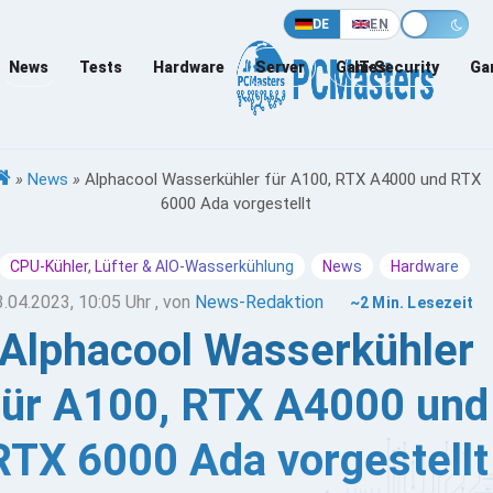
DE
EN
News
Tests
Hardware
Server
Games
IT-Security
Ga
»
News
»
Alphacool Wasserkühler für A100, RTX A4000 und RTX
6000 Ada vorgestellt
CPU-Kühler, Lüfter & AIO-Wasserkühlung
News
Hardware
3.04.2023, 10:05 Uhr
, von
News-Redaktion
~2 Min. Lesezeit
Alphacool Wasserkühler
für A100, RTX A4000 und
RTX 6000 Ada vorgestellt