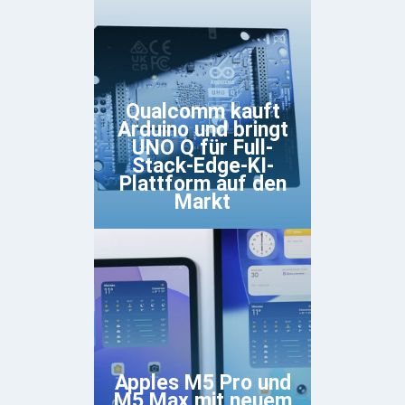
Qualcomm kauft
Arduino und bringt
UNO Q für Full-
Stack-Edge-KI-
Plattform auf den
Markt
Apples M5 Pro und
M5 Max mit neuem