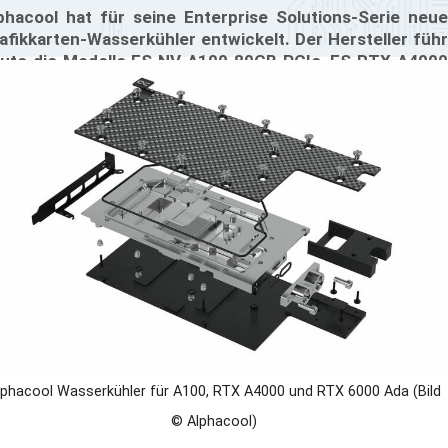
phacool hat für seine Enterprise Solutions-Serie neue
afikkarten-Wasserkühler entwickelt. Der Hersteller führ
ute die Modelle ES NV A100 80GB PCIe, ES RTX A4000
t Backplate und ES RTX 6000 Ada 48 GB ein. Sie sind
reits im Shop gelistet und können dort bestellt werden.
lphacool Wasserkühler für A100, RTX A4000 und RTX 6000 Ada (Bild
© Alphacool)