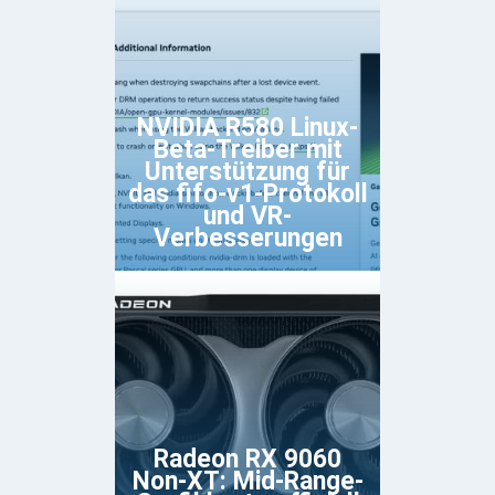
NVIDIA R580 Linux-
Beta-Treiber mit
Unterstützung für
das fifo-v1-Protokoll
und VR-
Verbesserungen
Radeon RX 9060
Non-XT: Mid-Range-