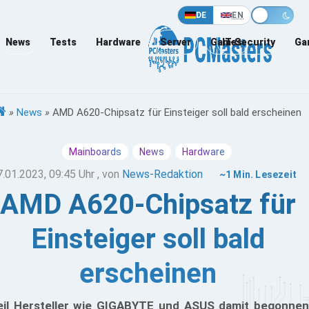
DE
EN
News
Tests
Hardware
Server
Games
IT-Security
Ga
»
News
»
AMD A620-Chipsatz für Einsteiger soll bald erscheinen
Mainboards
News
Hardware
7.01.2023, 09:45 Uhr
, von
News-Redaktion
~1 Min. Lesezeit
AMD A620-Chipsatz für
Einsteiger soll bald
erscheinen
il Hersteller wie GIGABYTE und ASUS damit begonnen