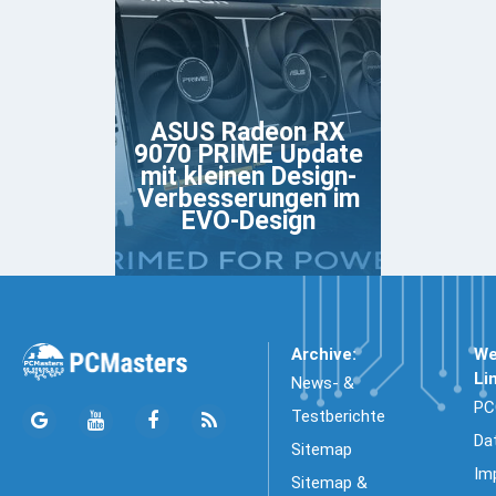
ASUS Radeon RX
9070 PRIME Update
mit kleinen Design-
Verbesserungen im
EVO-Design
Archive:
We
Li
News- &
PC
Testberichte
Da
Sitemap
Im
Sitemap &