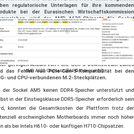
ben regulatorische Unterlagen für ihre kommenden
odukte bei der Eurasischen Wirtschaftskommission
nzureichen, wird der AMD A620-Chipsatz für Sockel
5-Motherboards wohl bald verfügbar sein. Dies sollte
e Kosten für AM5-Motherboards auf die von AMD
sprünglich prognostizierte Marke von 125 US-Dollar (vor
euer) bzw. 150€ senken. Der A620 wird sich in einigen
reichen vom B650 unterscheiden, darunter die fehlende
glichkeit, die CPU zu übertakten, die Verfügbarkeit
ner geringen Anzahl von PCIe-Gen-3-Downstream-Lanes
d das Fehlen von PCIe-Gen-5-Kompatibilität bei den
AMD A620-Chipsatz (Bild © Videocardz)
G- und CPU-verbundenen M.2-Steckplätzen.
 der Sockel AM5 keinen DDR4-Speicher unterstützt und
lbst in der Einstiegsklasse DDR5-Speicher erforderlich sein
rd, könnten die Gesamtkosten der Plattform trotz der
tenziell erschwinglichen Motherboards immer noch höher
in als bei Intels H610- oder künftigen H710-Chipsätzen.