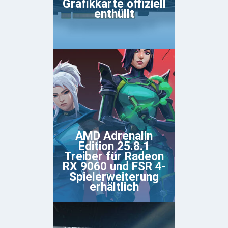
Grafikkarte offiziell
enthüllt
AMD Adrenalin
Edition 25.8.1
Treiber für Radeon
RX 9060 und FSR 4-
Spielerweiterung
erhältlich