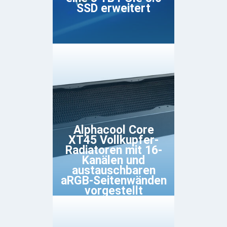
SSD erweitert
Alphacool Core
XT45 Vollkupfer-
Radiatoren mit 16-
Kanälen und
austauschbaren
aRGB-Seitenwänden
vorgestellt