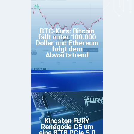
BTC-Kurs: Bitcoin
fällt unter 100.000
Dollar und Ethereum
folgt dem
Abwärtstrend
Kingston FURY
Renegade G5 um
eine 8 TB PCIe 5.0