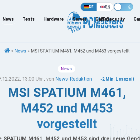
DE
EN
News
Tests
Hardware
Server
Games
IT-Security
Ga
»
News
»
MSI SPATIUM M461, M452 und M453 vorgestellt
News
7.12.2022, 13:00 Uhr
, von
News-Redaktion
~2 Min. Lesezeit
MSI SPATIUM M461,
M452 und M453
vorgestellt
e SPATIUM M461, M452 und M453 sind drei neue Gen4