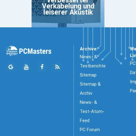
verbesserter
Verkabelung und
leiserer Akustik
Archive:
We
Li
News- &
PC
Testberichte
Da
Sitemap
Im
Sitemap &
Pa
Archiv
News- &
Test-Atom-
Feed
PC Forum