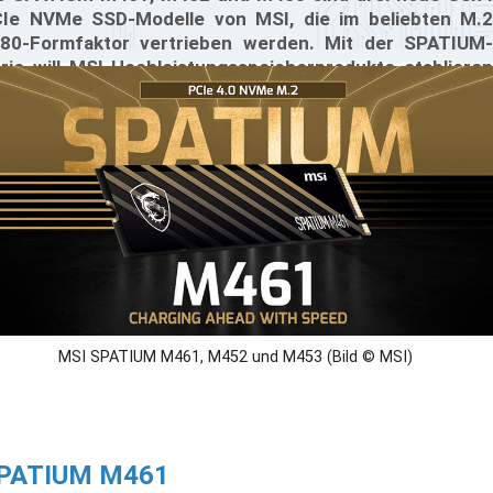
Ie NVMe SSD-Modelle von MSI, die im beliebten M.2
80-Formfaktor vertrieben werden. Mit der SPATIUM-
rie will MSI Hochleistungsspeicherprodukte etablieren
d sein Produkt-Ökosystem weiter ausbauen. Diese SSDs
nd so konzipiert, dass sie einfach in kompatible Desktop-
therboards und Laptops integriert werden können.
MSI SPATIUM M461, M452 und M453 (Bild © MSI)
PATIUM M461