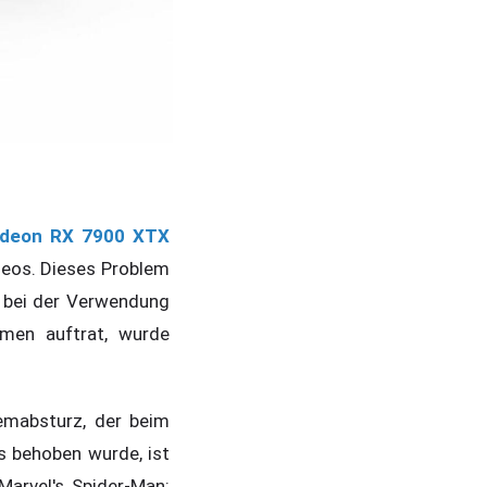
deon RX 7900 XTX
deos. Dieses Problem
 bei der Verwendung
rmen auftrat, wurde
emabsturz, der beim
s behoben wurde, ist
Marvel's Spider-Man: