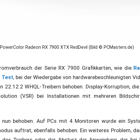
PowerColor Radeon RX 7900 XTX RedDevil (Bild © PCMasters.de)
tromverbrauch der Serie RX 7900 Grafikkarten, wie die
Ra
 Test
, bei der Wiedergabe von hardwarebeschleunigten Vi
 22.12.2 WHQL-Treibern behoben. Display-Korruption, die
olution (VSR) bei Installationen mit mehreren Bildschi
 nun behoben. Auf PCs mit 4 Monitoren wurde ein Syst
dus auftrat, ebenfalls behoben. Ein weiteres Problem, da
g des Treibers oder der Absturz der Anwendung, der bei 