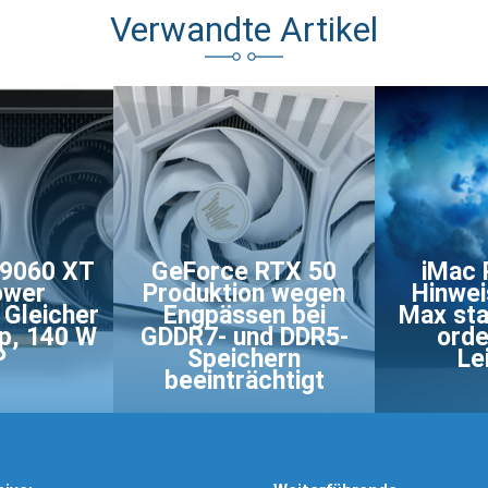
Verwandte Artikel
 9060 XT
GeForce RTX 50
iMac 
ower
Produktion wegen
Hinwei
 Gleicher
Engpässen bei
Max sta
p, 140 W
GDDR7- und DDR5-
orde
P
Speichern
Le
beeinträchtigt