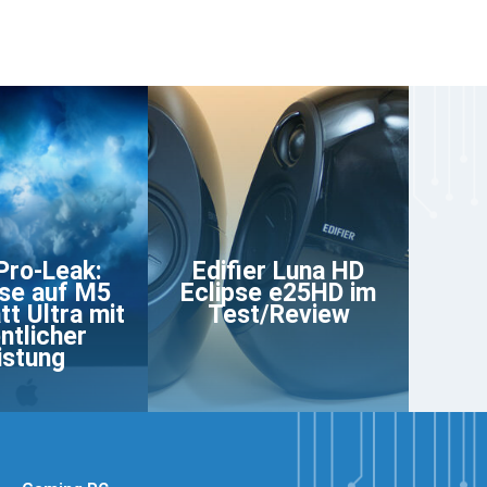
Pro-Leak:
Edifier Luna HD
se auf M5
Eclipse e25HD im
tt Ultra mit
Test/Review
ntlicher
istung