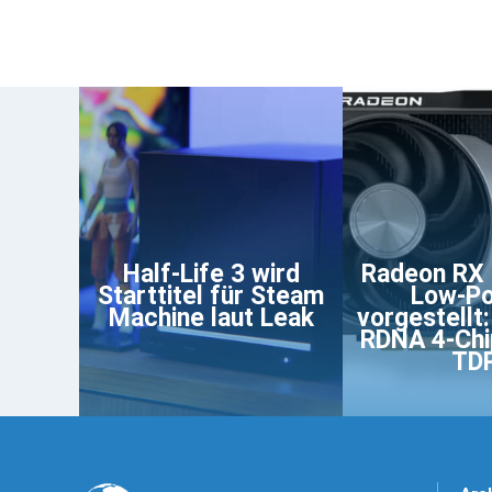
Half-Life 3 wird
Radeon RX
Starttitel für Steam
Low-P
Machine laut Leak
vorgestellt:
RDNA 4-Chi
TD