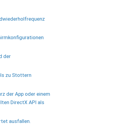
ldwiederholfrequenz
hirmkonfigurationen
d der
ls zu Stottern
urz der App oder einem
lten DirectX API als
tet ausfallen.