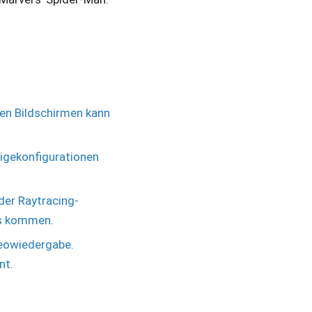
ren Bildschirmen kann
igekonfigurationen
der Raytracing-
rs kommen.
eowiedergabe.
nt.