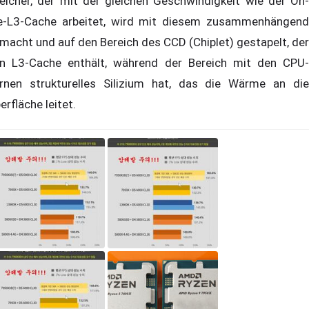
eicher, der mit der gleichen Geschwindigkeit wie der On-
e-L3-Cache arbeitet, wird mit diesem zusammenhängend
macht und auf den Bereich des CCD (Chiplet) gestapelt, der
n L3-Cache enthält, während der Bereich mit den CPU-
rnen strukturelles Silizium hat, das die Wärme an die
erfläche leitet.