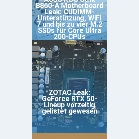
B860-A Motherboard
Leak: CUDIMM-
Unterstützung, WiFi
7 und bis zu vier M.2
SSDs für Core Ultra
200-CPUs
ZOTAC Leak:
GeForce RTX 50-
Lineup vorzeitig
gelistet gewesen