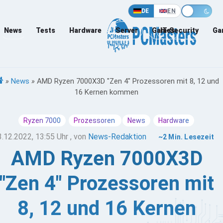
DE
EN
News
Tests
Hardware
Server
Games
IT-Security
Ga
»
News
»
AMD Ryzen 7000X3D "Zen 4" Prozessoren mit 8, 12 und
16 Kernen kommen
Ryzen 7000
Prozessoren
News
Hardware
3.12.2022, 13:55 Uhr
, von
News-Redaktion
~2 Min. Lesezeit
AMD Ryzen 7000X3D
"Zen 4" Prozessoren mit
8, 12 und 16 Kernen