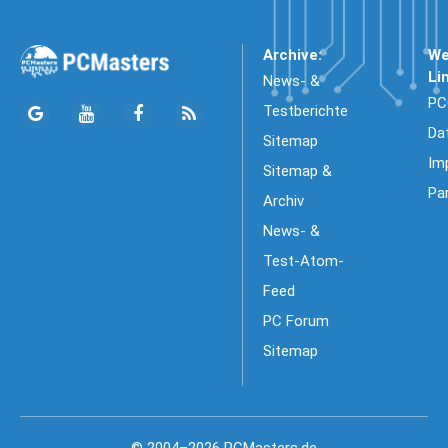
Archive:
We
Li
News- &
PC
Testberichte
Da
Sitemap
Im
Sitemap &
Pa
Archiv
News- &
Test-Atom-
Feed
PC Forum
Sitemap
© 2004–2026 PCMasters.de