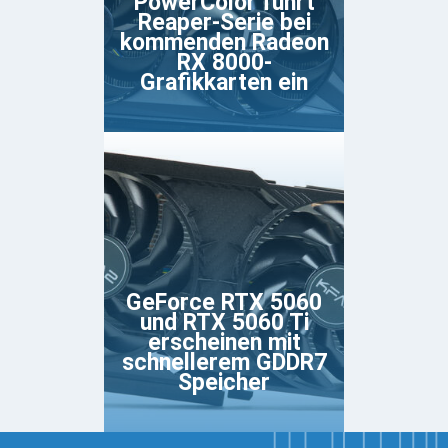
PowerColor führt
Reaper-Serie bei
kommenden Radeon
RX 8000-
Grafikkarten ein
GeForce RTX 5060
und RTX 5060 Ti
erscheinen mit
schnellerem GDDR7
Speicher