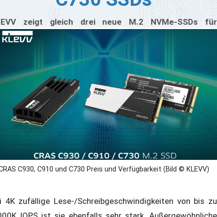
LEVV zeigt gleich drei neue M.2 NVMe-SSDs für
rbraucher: die CRAS C930, CRAS C910 und CRAS C730.
e neue CRAS M.2 NVMe SSD-Serie soll eine breite
lette von Nutzern bedienen und Einsteigern bis hin zu
thusiasten erreichen. Mit einer Lebensdauer von 1.500
W und einem hohen Anteil an DRAM-Cache-Puffer ist
e CRAS C930 für harte Arbeitslasten ausgelegt. Dank der
Ie Gen4 x4-Schnittstelle, die von NVMe 1.4 unterstützt,
efert sie sequenzielle Lese-/Schreibgeschwindigkeiten
n bis zu 7.400/6.800 MB/s bei 2 TB maximaler Kapazität.
CRAS C930, C910 und C730 Preis und Verfügbarkeit (Bild © KLEVV)
i 4K zufällige Lese-/Schreibgeschwindigkeiten von bis zu
000K IOPS ist sie ebenfalls sehr stark. Außergewöhnliche