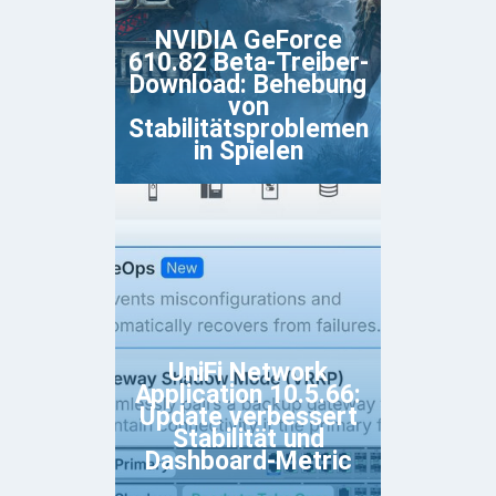
NVIDIA GeForce
610.82 Beta-Treiber-
Download: Behebung
von
Stabilitätsproblemen
in Spielen
UniFi Network
Application 10.5.66:
Update verbessert
Stabilität und
Dashboard-Metric