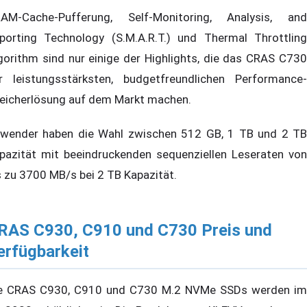
AM-Cache-Pufferung, Self-Monitoring, Analysis, and
porting Technology (S.M.A.R.T.) und Thermal Throttling
gorithm sind nur einige der Highlights, die das CRAS C730
r leistungsstärksten, budgetfreundlichen Performance-
eicherlösung auf dem Markt machen.
wender haben die Wahl zwischen 512 GB, 1 TB und 2 TB
pazität mit beeindruckenden sequenziellen Leseraten von
s zu 3700 MB/s bei 2 TB Kapazität.
RAS C930, C910 und C730 Preis und
erfügbarkeit
e CRAS C930, C910 und C730 M.2 NVMe SSDs werden im