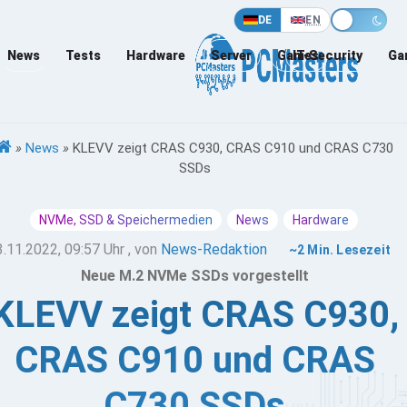
DE
EN
News
Tests
Hardware
Server
Games
IT-Security
Ga
»
News
»
KLEVV zeigt CRAS C930, CRAS C910 und CRAS C730
SSDs
NVMe, SSD & Speichermedien
News
Hardware
3.11.2022, 09:57 Uhr
, von
News-Redaktion
~2 Min. Lesezeit
Neue M.2 NVMe SSDs vorgestellt
KLEVV zeigt CRAS C930,
CRAS C910 und CRAS
C730 SSDs