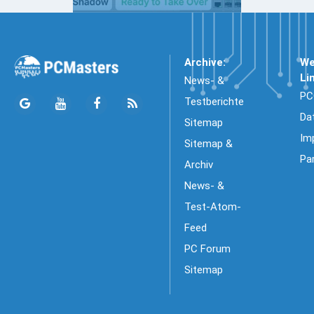
Archive:
We
Li
News- &
PC
Testberichte
Da
Sitemap
Im
Sitemap &
Pa
Archiv
News- &
Test-Atom-
Feed
PC Forum
Sitemap