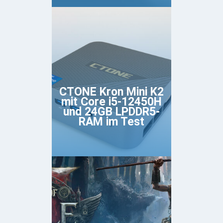
CTONE Kron Mini K2
mit Core i5-12450H
und 24GB LPDDR5-
RAM im Test