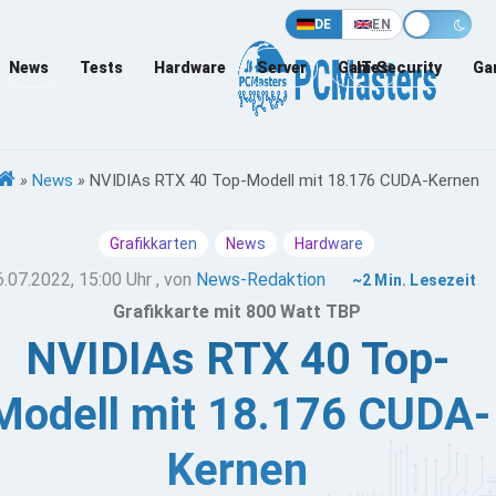
DE
EN
News
Tests
Hardware
Server
Games
IT-Security
Ga
»
News
»
NVIDIAs RTX 40 Top-Modell mit 18.176 CUDA-Kernen
Grafikkarten
News
Hardware
6.07.2022, 15:00 Uhr
, von
News-Redaktion
~2 Min. Lesezeit
Grafikkarte mit 800 Watt TBP
NVIDIAs RTX 40 Top-
Modell mit 18.176 CUDA-
Kernen