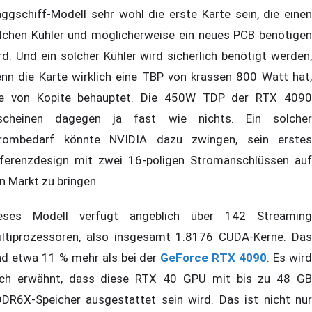
aggschiff-Modell sehr wohl die erste Karte sein, die einen
lchen Kühler und möglicherweise ein neues PCB benötigen
rd. Und ein solcher Kühler wird sicherlich benötigt werden,
nn die Karte wirklich eine TBP von krassen 800 Watt hat,
e von Kopite behauptet. Die 450W TDP der RTX 4090
scheinen dagegen ja fast wie nichts. Ein solcher
rombedarf könnte NVIDIA dazu zwingen, sein erstes
ferenzdesign mit zwei 16-poligen Stromanschlüssen auf
n Markt zu bringen.
eses Modell verfügt angeblich über 142 Streaming
ltiprozessoren, also insgesamt 1.8176 CUDA-Kerne. Das
nd etwa 11 % mehr als bei der
GeForce RTX 4090
. Es wir
ch erwähnt, dass diese RTX 40 GPU mit bis zu 48 GB
DR6X-Speicher ausgestattet sein wird. Das ist nicht nur