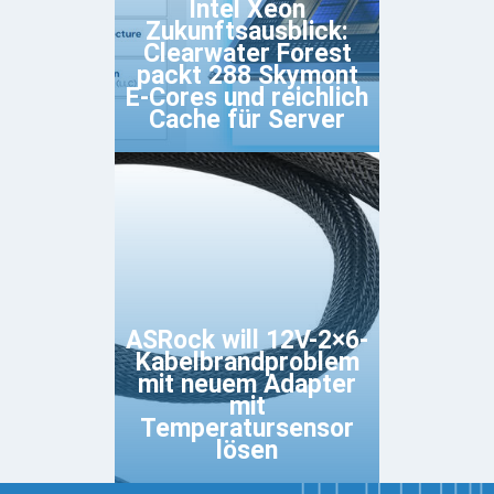
Intel Xeon
Zukunftsausblick:
Clearwater Forest
packt 288 Skymont
E-Cores und reichlich
Cache für Server
ASRock will 12V-2×6-
Kabelbrandproblem
mit neuem Adapter
mit
Temperatursensor
lösen