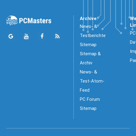
Archive:
We
Li
News- &
PC
Testberichte
Da
Sitemap
Im
Sitemap &
Pa
Archiv
News- &
Test-Atom-
Feed
PC Forum
Sitemap