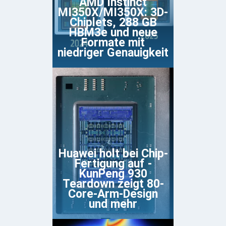
AMD Instinct
MI350X/MI350X: 3D-
Chiplets, 288 GB
HBM3e und neue
Formate mit
niedriger Genauigkeit
Huawei holt bei Chip-
Fertigung auf -
KunPeng 930
Teardown zeigt 80-
Core-Arm-Design
und mehr