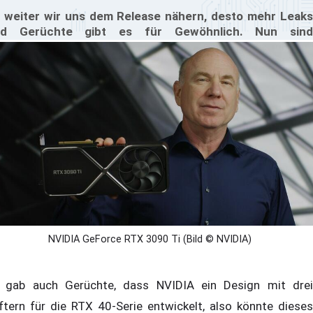
 weiter wir uns dem Release nähern, desto mehr Leaks
nd Gerüchte gibt es für Gewöhnlich. Nun sind
formationen zu einem vermeintlichen Flaggschiff der
X 40 Serie geleakt worden. Dieses soll auf AD102
sieren und ein neues Board-Design PG137 im Gegensatz
 PG139 für RTX 4090 haben.
NVIDIA GeForce RTX 3090 Ti (Bild © NVIDIA)
 gab auch Gerüchte, dass NVIDIA ein Design mit drei
ftern für die RTX 40-Serie entwickelt, also könnte dieses