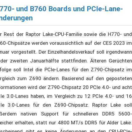
770- und B760 Boards und PCIe-Lane-
nderungen
r Rest der Raptor Lake-CPU-Familie sowie die H770- und
60-Chipsätze werden voraussichtlich auf der CES 2023 im
nuar vorgestellt. Der Einzelhandelsverkauf soll irgendwann
 der zweiten Januarhälfte stattfinden. Älteren Gerüchten
folge soll Intel die PCIe-Lanes für den Z790-Chipsatz im
rgleich zum Z690 ändern. Basierend auf den geposteten
formationen wird der Z790-Chipsatz 20 PCIe 4.0- und acht
Ie 3.0-Lanes haben, im Vergleich zu 12 PCIe 4.0- und 16
Ie 3.0-Lanes für den Z690-Chipsatz. Raptor Lake soll
ßerdem nativen Support für schnelleren DDR5 5600-
eicher erhalten, statt nur 4800 MT/s DDR5 für Alder Lake.
scheinend gibt es keine Änderungen an den CPU-PCIe-