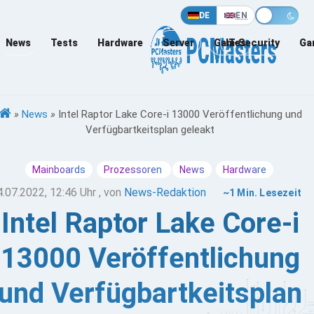
DE
EN
News
Tests
Hardware
Server
Games
IT-Security
Ga
»
News
»
Intel Raptor Lake Core-i 13000 Veröffentlichung und
Verfügbartkeitsplan geleakt
Mainboards
Prozessoren
News
Hardware
4.07.2022, 12:46 Uhr
, von
News-Redaktion
~1 Min. Lesezeit
Intel Raptor Lake Core-i
13000 Veröffentlichung
und Verfügbartkeitsplan