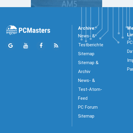
Archive:
We
Li
News- &
PC
Testberichte
Da
Sitemap
Im
Sitemap &
Pa
Archiv
News- &
Test-Atom-
Feed
PC Forum
Sitemap