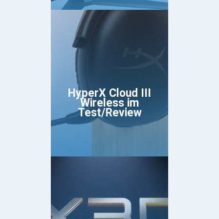
HyperX Cloud III
Wireless im
Test/Review