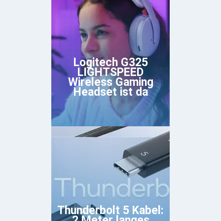
Logitech G325
LIGHTSPEED
Wireless Gaming
Headset ist da
Thunderbolt 5 Kabel:
2 Meter langes