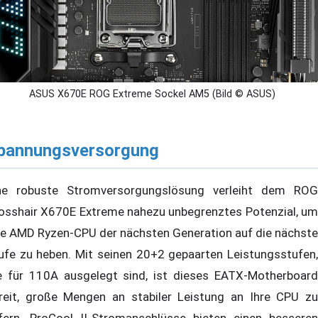
ASUS X670E ROG Extreme Sockel AM5 (Bild © ASUS)
pannungsversorgung
ne robuste Stromversorgungslösung verleiht dem ROG
osshair X670E Extreme nahezu unbegrenztes Potenzial, um
re AMD Ryzen-CPU der nächsten Generation auf die nächste
ufe zu heben. Mit seinen 20+2 gepaarten Leistungsstufen,
e für 110A ausgelegt sind, ist dieses EATX-Motherboard
reit, große Mengen an stabiler Leistung an Ihre CPU zu
efern. ProCool II-Stromanschlüsse bieten einen besseren