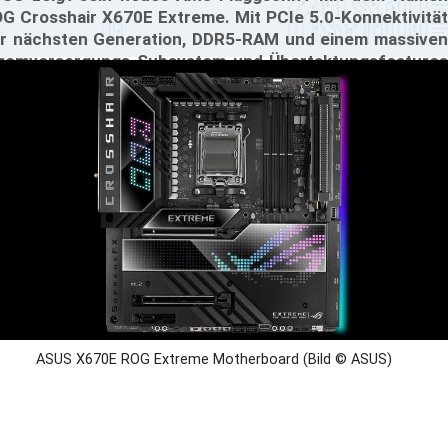
G Crosshair X670E Extreme. Mit PCIe 5.0-Konnektivität
r nächsten Generation, DDR5-RAM und einem massiven
romversorgungs-Subsystem und Übertaktungsfeatures
rtet das Board auf. Dieses Board sollte das Maximum
eten, was aus dem X670E Chipsatz rauszuholen ist und
rd damit entsprechend teuer.
ASUS X670E ROG Extreme Motherboard (Bild © ASUS)