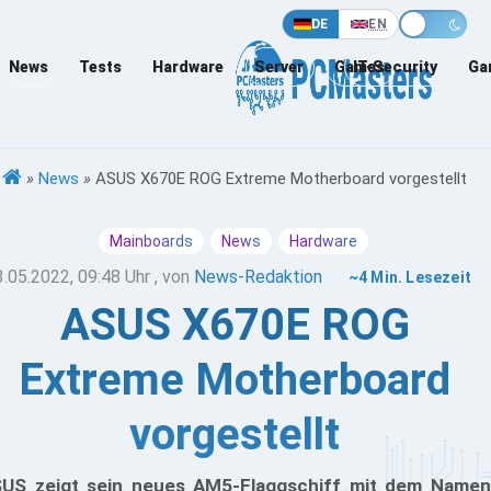
DE
EN
News
Tests
Hardware
Server
Games
IT-Security
Ga
»
News
»
ASUS X670E ROG Extreme Motherboard vorgestellt
Mainboards
News
Hardware
3.05.2022, 09:48 Uhr
, von
News-Redaktion
~4 Min. Lesezeit
ASUS X670E ROG
Extreme Motherboard
vorgestellt
US zeigt sein neues AM5-Flaggschiff mit dem Namen