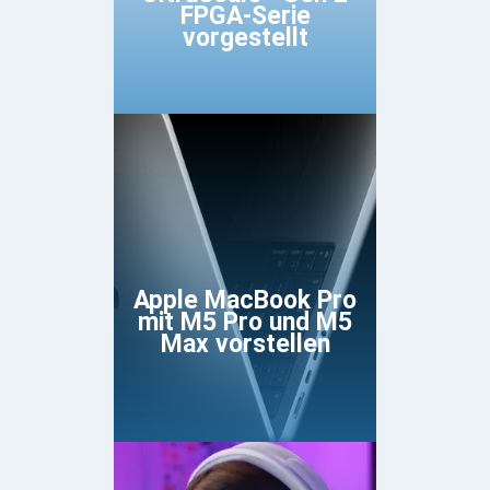
FPGA-Serie
vorgestellt
Apple MacBook Pro
mit M5 Pro und M5
Max vorstellen