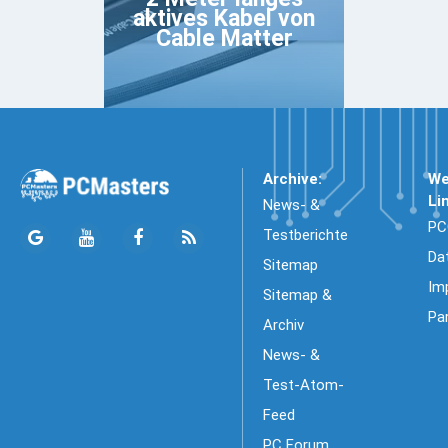
aktives Kabel von
Cable Matter
Archive:
We
Li
News- &
PC
Testberichte
Da
Sitemap
Im
Sitemap &
Pa
Archiv
News- &
Test-Atom-
Feed
PC Forum