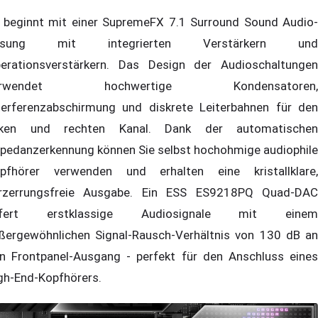
 beginnt mit einer SupremeFX 7.1 Surround Sound Audio-
ösung mit integrierten Verstärkern und
erationsverstärkern. Das Design der Audioschaltungen
erwendet hochwertige Kondensatoren,
terferenzabschirmung und diskrete Leiterbahnen für den
nken und rechten Kanal. Dank der automatischen
pedanzerkennung können Sie selbst hochohmige audiophile
pfhörer verwenden und erhalten eine kristallklare,
rzerrungsfreie Ausgabe. Ein ESS ES9218PQ Quad-DAC
iefert erstklassige Audiosignale mit einem
ßergewöhnlichen Signal-Rausch-Verhältnis von 130 dB an
n Frontpanel-Ausgang - perfekt für den Anschluss eines
gh-End-Kopfhörers.