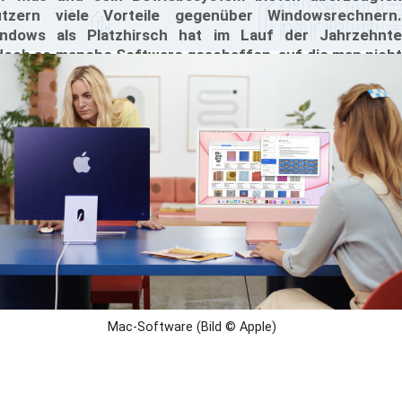
tzern viele Vorteile gegenüber Windowsrechnern.
ndows als Platzhirsch hat im Lauf der Jahrzehnte
doch so manche Software geschaffen, auf die man nicht
rzichten möchte. Doch für diese beliebten Programme
bt es häufig mactaugliche Alternativen. Wir stellen sechs
ispiele vor.
Mac-Software (Bild © Apple)