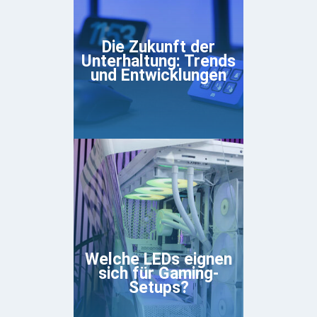
Die Zukunft der
Unterhaltung: Trends
und Entwicklungen
Welche LEDs eignen
sich für Gaming-
Setups?