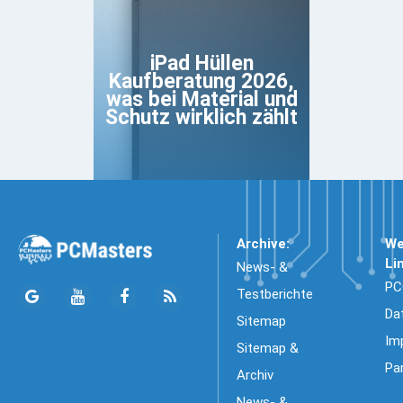
iPad Hüllen
Kaufberatung 2026,
was bei Material und
Schutz wirklich zählt
Archive:
We
Li
News- &
PC
Testberichte
Da
Sitemap
Im
Sitemap &
Pa
Archiv
News- &