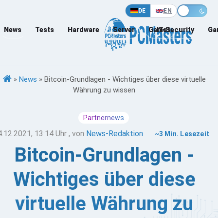
DE
EN
News
Tests
Hardware
Server
Games
IT-Security
Ga
»
News
»
Bitcoin-Grundlagen - Wichtiges über diese virtuelle
Währung zu wissen
Partnernews
4.12.2021, 13:14 Uhr
, von
News-Redaktion
~3 Min. Lesezeit
Bitcoin-Grundlagen -
Wichtiges über diese
virtuelle Währung zu