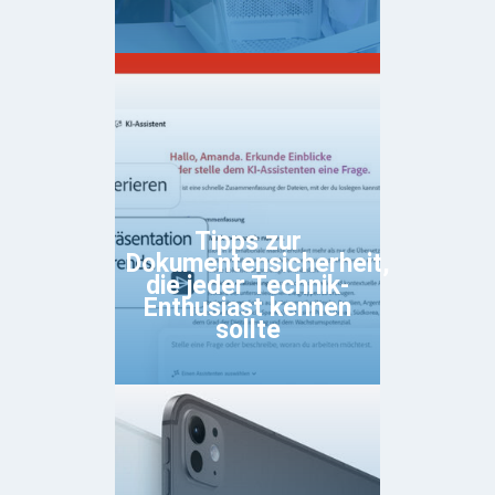
Tipps zur
Dokumentensicherheit,
die jeder Technik-
Enthusiast kennen
sollte